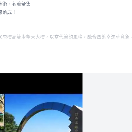
藝術、名流彙集
撼落成！
20層樓高雙塔擎天大樓，以當代簡約風格，融合四葉幸運草意象
代地標，目光追逐焦點！
持食品業傳統，秉持良心永續經營，以及不斷革新超越的理念，
再求創新突破，斥資千萬、重金禮聘中正紀念堂燈景藝術名設計公
！
璽＞不惜重本打造大新竹最傲人的傳世建築品質；論結構，從預壘樁
安全。論防水，室內衛浴、陽露臺、窗框、樓縫、屋頂，皆以多
全室配置氣密窗，創造至高寧靜享受。
＜凰璽＞斥資打造最豪華水景藝術公設中庭，精選藝術石材，妝