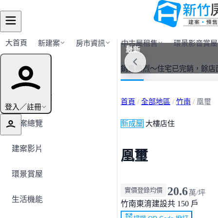
大首頁
新建案
房市資訊
中古屋租售
環景影音賞屋
最新
建案導覽
銷售熱烈～住宅已完銷，餘店
← 返回竹南
首頁
/
全部地區
/
竹南
/
凰璽
登入／註冊
建案總覽
新成屋
大樓店住
建案影片
凰璽
環景賞屋
20.6
實價登錄均價
萬/坪
生活機能
竹南
東淯建設
共 150 戶