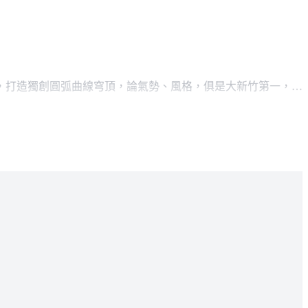
，打造獨創圓弧曲線穹頂，論氣勢、風格，俱是大新竹第一，甫
回饋竹南鄉親，繼＜凰御＞、＜凰琚＞後，已儼然成為大新竹名
司－LUXMEN，跨刀打造＜凰璽＞全棟間接式照明，無論日
工程、樑柱接頭箍筋增強、600*600*30鋼柱施作工程至窗
層防水塗料、塗材，重重施作，滴水不漏。論隔音，施作輕質隔
點挑高大廳、景觀健康中心、水景庭院、貴族休憩區，以五星級