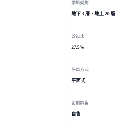
樓層規劃
地下 3 層，地上 20 層
公設比
27.5%
停車方式
平面式
企劃銷售
自售