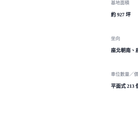
基地面積
約 927 坪
坐向
座北朝南、
車位數量／
平面式 213 