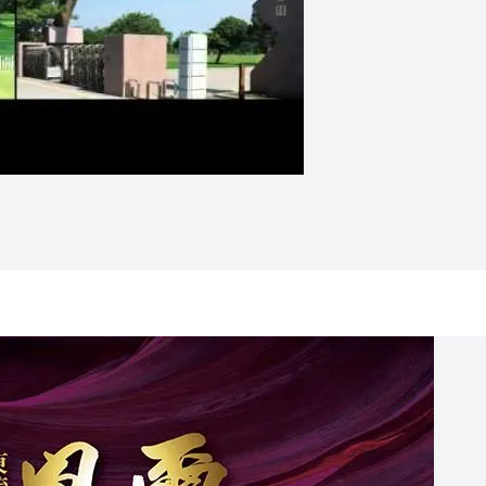
英身段，更特設20層環景會館，唯有層峰主人獨享，賦予＜凰璽
配置皆以帝寶級豪宅尺度訂製。論視野，竹南獨家20層樓高，三
化降版浴缸、單體馬桶、檯面式一體浴櫃、五合一暖風機，規劃大
樓層管制、LED紅綠燈、對講系統…八道保全層層把關，智慧家
象現代藝術穹頂，現代全棟千萬燈光鉅景大樓！首座20層擎天雙
發展增值潛力無可限量！<凰璽>謹訂6月28日上午10時整，
金冷氣空調一台，敬邀八方菁英蒞臨鑑賞，及早入主層峰聚落！
號
031