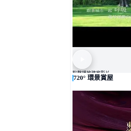
氣派排場格局，配襯主人菁
對映氣派公設，＜凰璽＞居家
空氣與視野。論衛浴，現代
內攝影機、各門口機、電梯
大新竹第一、唯一四葉草意
休憩…商業區一級地段，未來
打卡嘉賓，當日下訂即贈大
點擊播放建案影片
720° 環景賞屋
基地位置 : 竹南鎮新南街35
禮賓專線 : 09868-51888 轉 21