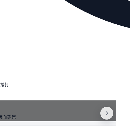
速撥打
店面銷售