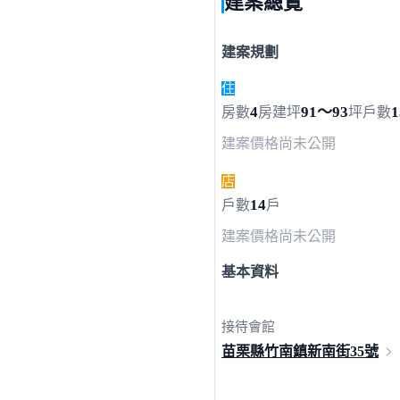
建案總覽
建案規劃
住
4
91～93
1
房數
房
建坪
坪
戶數
建案價格
尚未公開
店
14
戶數
戶
建案價格
尚未公開
基本資料
接待會館
苗栗縣竹南鎮新南街
35號