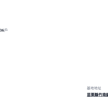
36
戶
基地地址
苗栗縣竹南