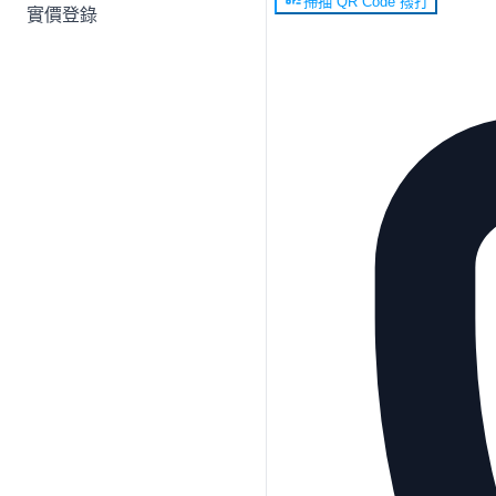
掃描 QR Code 撥打
實價登錄