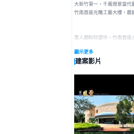
大新竹第一，千萬燈景當代
竹南首座光雕工藝大樓，震
眾人期盼仰望中，竹南首座
完工，即成為竹南東站新一
顯示更多
建案影片
自食品業起家，東淯建設秉
宅指標，東淯不為此自滿，
景、夜景，都是最閃耀新星
完美獨特，不僅只於外，＜凰
框鋼筋補強，只為保障身家
音牆， 18公分加厚樓板，
除了傲人的安全建築品質，