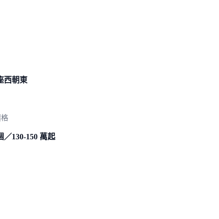
座西朝東
價格
個／130-150 萬起