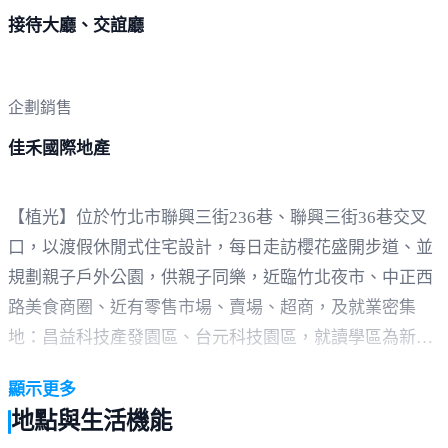
接待大廳、交誼廳
企劃銷售
佳禾國際地產
【植光】位於竹北市聯興三街236巷、聯興三街36巷交叉
口，以渡假休閒式住宅設計，每日走訪櫻花盛開步道、並
規劃親子戶外公園，供親子同樂，近臨竹北夜市、中正西
路美食商圈、近有零售市場、賣場、超商，及就業密集
地：昌益科技產發園區、台元科技園區，就讀學區為新社
國小、竹北國中，能夠入主竹北市門牌，也能遠離喧囂，
顯示更多
離塵卻不離城。
地點與生活機能