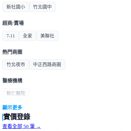
新社國小
竹北國中
超商/賣場
7-11
全家
美聯社
熱門商圈
竹北夜市
中正西路商圈
醫療機構
新仁醫院
顯示更多
政府機構
實價登錄
郵局
市公所
查看全部 50 筆 →