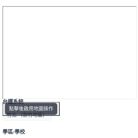
為符合使用者需求 特聘 古楟設計 規劃公共設施與室內格
局，以三房、四房為主，為室室開窗採光的日光好宅，格
局方正、減少壓樑問題，善用格局規劃預留收納空間，戶
外景致不受高樓遮蔽、車流噪音干擾、日落美景採光宜
人，給家人一個好好放鬆的居所。
台鐵系統
點擊後啟用地圖操作
竹北 （新竹地區）
學區/學校