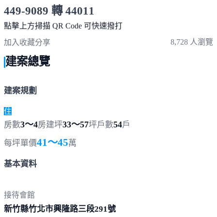
449-9089 轉 44011
服務時間 10:00～19:00
點擊上方掃描 QR Code 可快速撥打
8,728 人瀏覽
加入收藏
分享
建案總覽
建案規劃
住
3～4
33～57
54
房數
房
建坪
坪
戶數
戶
41～45
每坪單價
萬
基本資料
接待會館
新竹縣竹北市興隆路三段
291號