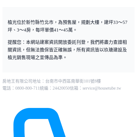
植光位於新竹縣竹北市，為預售屋，規劃大樓，建坪33～57
坪、3～4房，每坪單價41～45萬。
提醒您：本網站建案資訊開放委託刊登，我們將盡力查證相
關資訊，但無法擔保皆正確無誤，所有資訊皆以玖瑭建設及
植光銷售現場之宣傳品為準。
房地王有限公司
地址：台南市中西區南華街101號8樓
電話：0800-800-711
統編：24420050
信箱：
service@housetube.tw