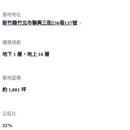
基地地址
新竹縣竹北市聯興三街236巷
137號
樓層規劃
地下 1 層，地上 10 層
基地面積
約 1,801 坪
公設比
32%