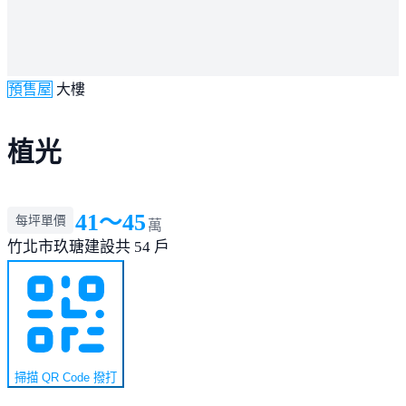
預售屋
大樓
植光
41～45
每坪單價
萬
竹北市
玖瑭建設
共 54 戶
掃描 QR Code 撥打