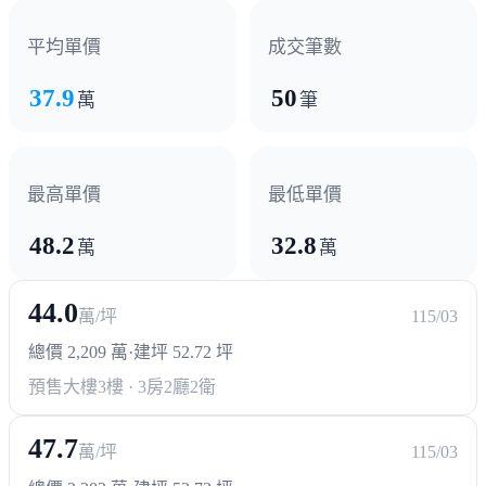
其他
平均單價
成交筆數
台元科技園區
昌益科技產發園區
37.9
50
萬
筆
最高單價
最低單價
48.2
32.8
萬
萬
44.0
萬/坪
115/03
總價 2,209 萬
·
建坪 52.72 坪
預售大樓
3樓 · 3房2廳2衛
47.7
萬/坪
115/03