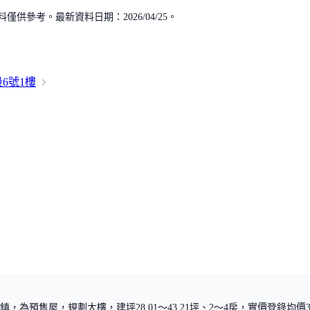
供參考。最新資料日期：2026/04/25。
段
6號1樓
為預售屋，規劃大樓，建坪28.01～43.21坪、2～4房，實價登錄均價37