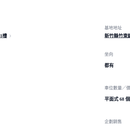
基地地址
1樓
新竹縣竹東
坐向
都有
車位數量／
平面式 68 個
企劃銷售