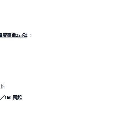
鎮康寧街
223號
價格
／160 萬起