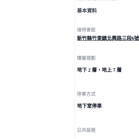
基本資料
接待會館
新竹縣竹東鎮北興路三段
6號
樓層規劃
地下 2 層，地上 7 層
停車方式
地下室停車
公共設施