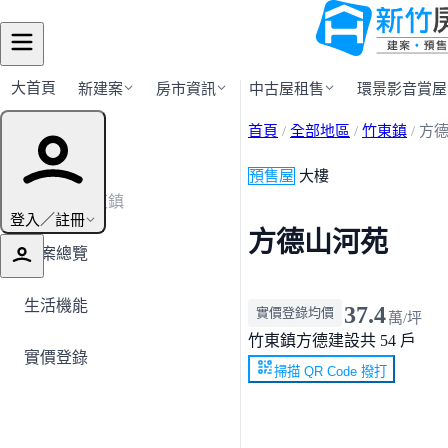
大首頁
新建案
房市資訊
中古屋租售
環景影音賞屋
首頁
/
全部地區
/
竹東鎮
/
方
建案導覽
預售屋
大樓
← 返回竹東鎮
登入／註冊
方德山河苑
建案總覽
生活機能
37.4
實價登錄均價
萬/坪
竹東鎮
方德建設
共 54 戶
實價登錄
掃描 QR Code 撥打