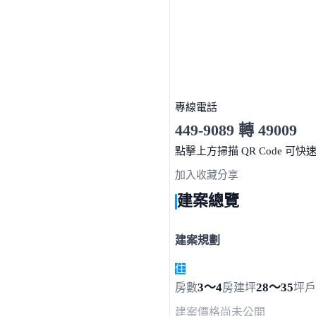
專線電話
449-9089 轉 49009
服務時間 10:00～19:00
點擊上方掃描 QR Code 可快
加入收藏
分享
建案總覽
建案規劃
住
3～4
28～35
房數
房
建坪
坪
戶
建案價格
尚未公開