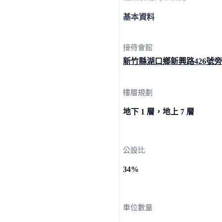
基本資料
接待會館
新竹縣湖口鄉新興路42
6號旁
樓層規劃
地下 1 層，地上 7 層
公設比
34%
車位數量