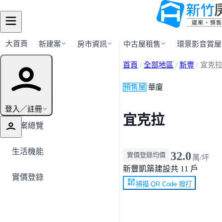
大首頁
新建案
房市資訊
中古屋租售
環景影音賞屋
首頁
/
全部地區
/
新豐
/
宜克
建案導覽
預售屋
華廈
← 返回新豐
登入／註冊
宜克拉
建案總覽
生活機能
32.0
實價登錄均價
萬/坪
新豐
凱築建設
共 11 戶
實價登錄
掃描 QR Code 撥打