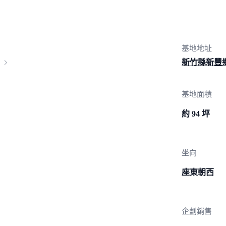
基地地址
新竹縣新豐
基地面積
約 94 坪
坐向
座東朝西
企劃銷售