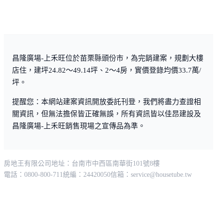
昌隆廣場-上禾旺位於苗栗縣頭份市，為完銷建案，規劃大樓
店住，建坪24.82～49.14坪、2～4房，實價登錄均價33.7萬/
坪。
提醒您：本網站建案資訊開放委託刊登，我們將盡力查證相
關資訊，但無法擔保皆正確無誤，所有資訊皆以佳昂建設及
昌隆廣場-上禾旺銷售現場之宣傳品為準。
房地王有限公司
地址：台南市中西區南華街101號8樓
電話：0800-800-711
統編：24420050
信箱：
service@housetube.tw