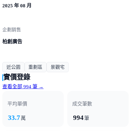
2025 年 08 月
企劃銷售
柏創廣告
近公園
重劃區
景觀宅
實價登錄
查看全部 994 筆 →
平均單價
成交筆數
33.7
994
萬
筆