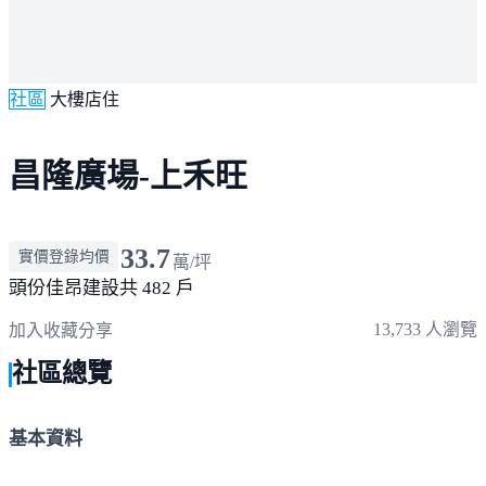
社區
大樓店住
昌隆廣場-上禾旺
33.7
實價登錄均價
萬/坪
頭份
佳昂建設
共 482 戶
13,733 人瀏覽
加入收藏
分享
社區總覽
基本資料