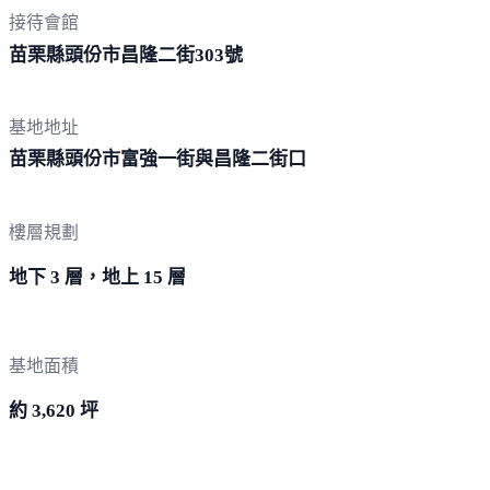
接待會館
苗栗縣頭份市昌隆二街
303號
基地地址
苗栗縣頭份市富強一街與昌隆
二街口
樓層規劃
地下 3 層，地上 15 層
基地面積
約 3,620 坪