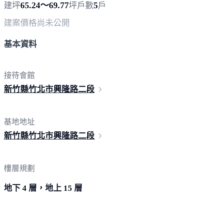
65.24～69.77
5
建坪
坪
戶數
戶
建案價格
尚未公開
基本資料
接待會館
新竹縣竹北市興隆
路二段
基地地址
新竹縣竹北市興隆
路二段
樓層規劃
地下 4 層，地上 15 層