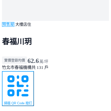
預售屋
大樓店住
春福川玥
62.6
實價登錄均價
萬/坪
竹北市
春福機構
共 131 戶
掃描 QR Code 撥打