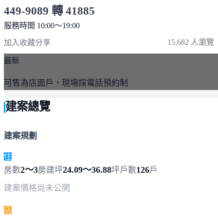
449-9089 轉 41885
服務時間 10:00～19:00
點擊上方掃描 QR Code 可快速撥打
15,682 人瀏覽
加入收藏
分享
最新
可售為店面戶，現場採電話預約制
建案總覽
建案規劃
住
2～3
24.09～36.88
126
房數
房
建坪
坪
戶數
戶
建案價格
尚未公開
店