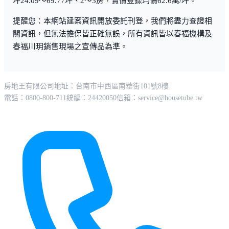
坪24.09～69.77坪、2～3房，實價登錄均價62.6萬/坪。
提醒您：本網站建案資訊開放委託刊登，我們將盡力查證相
關資訊，但無法擔保皆正確無誤，所有資訊皆以春福機構及
春福川玥銷售現場之宣傳品為準。
房地王有限公司
地址：台南市中西區南華街101號8樓
電話：0800-800-711
統編：24420050
信箱：
service@housetube.tw