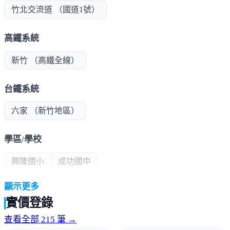
竹北交流道 （國道1號）
高鐵系統
新竹 （高鐵全線）
台鐵系統
六家 （新竹地區）
學區/學校
興隆國小
成功國中
顯示更多
公共建設
實價登錄
新竹市文化局圖書館
竹北多功能市場大樓
查看全部 215 筆 →