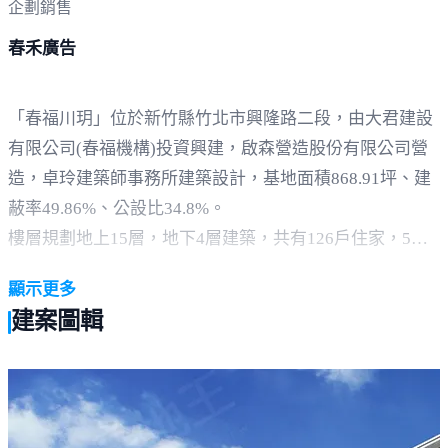
企劃銷售
春禾廣告
「春福川玥」位於新竹縣竹北市興隆路二段，由大君建設
有限公司(春福機構)投資興建，啟森營造股份有限公司營
造，卓玲建築師事務所建築設計，基地面積868.91坪、建
蔽率49.86%、公設比34.8%。
樓層規劃地上15層，地下4層建築，共有126戶住家，5戶
店面，2戶透天，格局坪數規劃二房(24.09坪) 、 三房
顯示更多
(36.88坪) 、 2+1房(28.78坪) 、 店面(65.24~69.77坪)。規
建案圖輯
劃180個平面式車位，結構採RC鋼筋混凝土，建材依現場
為主。
周邊環境，車程約3~5分鐘即可抵達學區興隆國小及成功
國中，車程約3分鐘可至竹北國民運動中心，車程約6分鐘