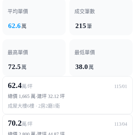
超商/賣場
平均單價
成交筆數
好市多
全聯福利中心
遠百
62.6
215
萬
筆
熱門商圈
文興路商圈
自強路商圈
最高單價
最低單價
72.5
38.0
醫療機構
萬
萬
台大醫院 竹北分院
中國醫藥大學新竹附設醫院
62.4
萬/坪
115/01
政府機構
總價 1,665 萬
·
建坪 32.12 坪
成屋大樓
6樓 · 2房2廳1衛
新竹地方法院
新竹警察廣播電台
70.2
萬/坪
113/04
總價 2,800 萬
·
建坪 44.87 坪