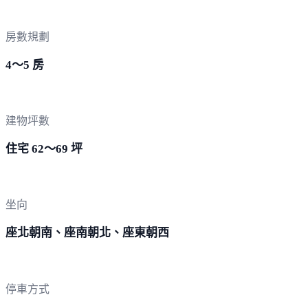
房數規劃
4～5 房
建物坪數
住宅 62～69 坪
坐向
座北朝南、座南朝北、座東朝西
停車方式