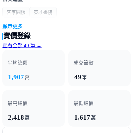
客家圓樓
英才書院
顯示更多
超商/賣場
實價登錄
全聯
7-11
自由聯盟
查看全部 49 筆 →
熱門商圈
平均總價
成交筆數
後龍商圈
1,907
49
萬
筆
最高總價
最低總價
2,418
1,617
萬
萬