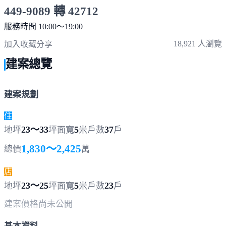
449-9089 轉 42712
服務時間 10:00～19:00
點擊上方掃描 QR Code 可快速撥打
18,921 人瀏覽
加入收藏
分享
建案總覽
建案規劃
住
23～33
5
37
地坪
坪
面寬
米
戶數
戶
1,830～2,425
總價
萬
店
23～25
5
23
地坪
坪
面寬
米
戶數
戶
建案價格
尚未公開