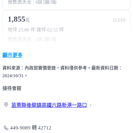
預售透天
全 · 4房2廳3衛
1,855
萬
113/10
地坪 23.88 坪
·
建坪 62.52 坪
預售透天
全 · 4房2廳3衛
顯示更多
資料來源：內政部實價登錄，資料僅供參考。最新資料日期：
2024/10/31。
接待會館
苗栗縣後龍鎮高鐵六路新港
一路口
449-9089 轉 42712