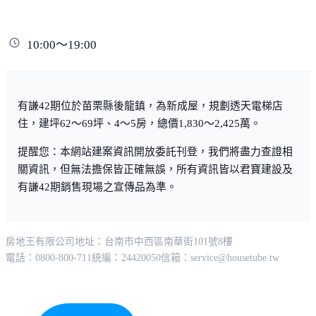
10:00～19:00
有謙42期位於苗栗縣後龍鎮，為新成屋，規劃透天電梯店
住，建坪62～69坪、4～5房，總價1,830～2,425萬。
提醒您：本網站建案資訊開放委託刊登，我們將盡力查證相
關資訊，但無法擔保皆正確無誤，所有資訊皆以君寶建設及
有謙42期銷售現場之宣傳品為準。
房地王有限公司
地址：台南市中西區南華街101號8樓
電話：0800-800-711
統編：24420050
信箱：
service@housetube.tw