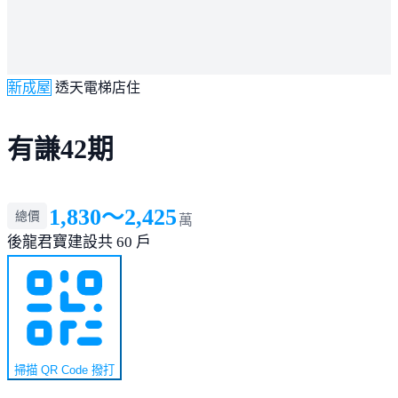
新成屋
透天電梯店住
有謙42期
1,830～2,425
總價
萬
後龍
君寶建設
共 60 戶
掃描 QR Code 撥打