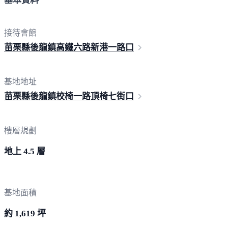
基本資料
接待會館
苗栗縣後龍鎮高鐵六路新港
一路口
基地地址
苗栗縣後龍鎮校椅一路頂椅
七街口
樓層規劃
地上 4.5 層
基地面積
約 1,619 坪