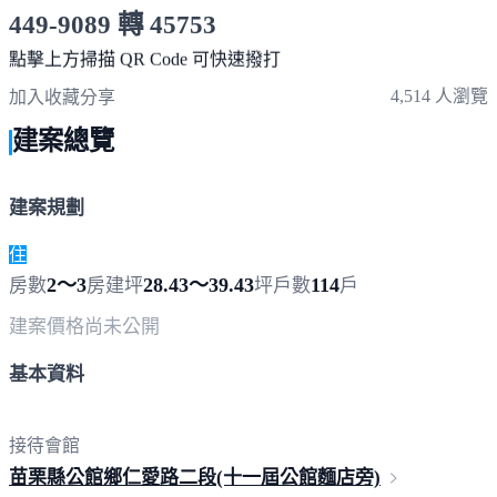
449-9089 轉 45753
服務時間 10:00～19:00
點擊上方掃描 QR Code 可快速撥打
4,514 人瀏覽
加入收藏
分享
建案總覽
建案規劃
住
2～3
28.43～39.43
114
房數
房
建坪
坪
戶數
戶
建案價格
尚未公開
基本資料
接待會館
苗栗縣公館鄉仁愛路二段(十一屆公館麵
店旁)