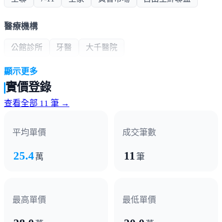
醫療機構
公館診所
牙醫
大千醫院
顯示更多
政府機構
實價登錄
農會
派出所
鄉公所
公館郵局
台電服務所
查看全部 11 筆 →
其他
平均單價
成交筆數
中華電信
25.4
11
萬
筆
最高單價
最低單價