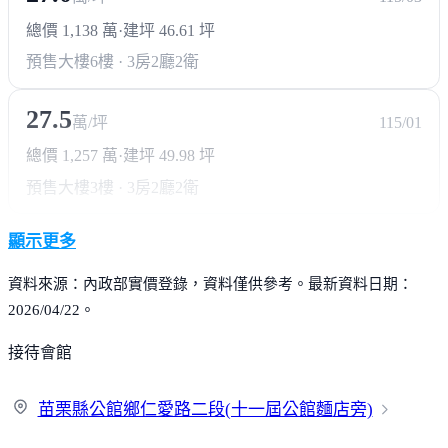
總價 1,138 萬
·
建坪 46.61 坪
預售大樓
6樓 · 3房2廳2衛
27.5
萬/坪
115/01
總價 1,257 萬
·
建坪 49.98 坪
預售大樓
3樓 · 3房2廳2衛
顯示更多
資料來源：內政部實價登錄，資料僅供參考。最新資料日期：
2026/04/22。
接待會館
苗栗縣公館鄉仁愛路二段(十一屆公館麵
店旁)