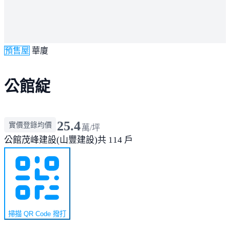
預售屋
華廈
公館綻
25.4
實價登錄均價
萬/坪
公館
茂峰建設(山豐建設)
共 114 戶
掃描 QR Code 撥打