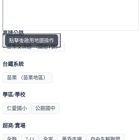
高速公路
點擊後啟用地圖操作
苗栗交流道 （國道1號）
台鐵系統
苗栗 （苗栗地區）
學區/學校
仁愛國小
公館國中
超商/賣場
全聯
7-11
全家
黃昏市場
自由生鮮聯盟