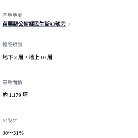
基地地址
苗栗縣公館鄉民生街9
3號旁
樓層規劃
地下 2 層，地上 10 層
基地面積
約 1,179 坪
公設比
30～31%