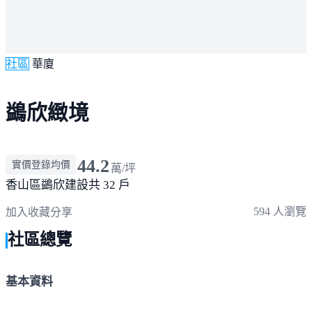
社區
華廈
鷁欣緻境
44.2
實價登錄均價
萬/坪
香山區
鷁欣建設
共 32 戶
594 人瀏覽
加入收藏
分享
社區總覽
基本資料