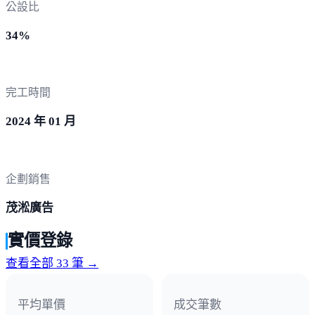
公設比
34%
完工時間
2024 年 01 月
企劃銷售
茂淞廣告
實價登錄
查看全部 33 筆 →
平均單價
成交筆數