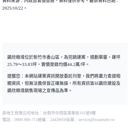
資料來源：內政部實價登錄，資料僅供參考。最新資料日期：
2025/10/22。
鷁欣緻境位於新竹市香山區，為完銷建案，規劃華廈，建坪
25.79～33.83坪，實價登錄均價44.2萬/坪。
提醒您：本網站建案資訊開放委託刊登，我們將盡力查證相
關資訊，但無法擔保皆正確無誤，所有資訊皆以鷁欣建設及
鷁欣緻境銷售現場之宣傳品為準。
房地王有限公司
地址：台南市中西區南華街101號8樓
電話：0800-800-711
統編：24420050
信箱：
service@housetube.tw