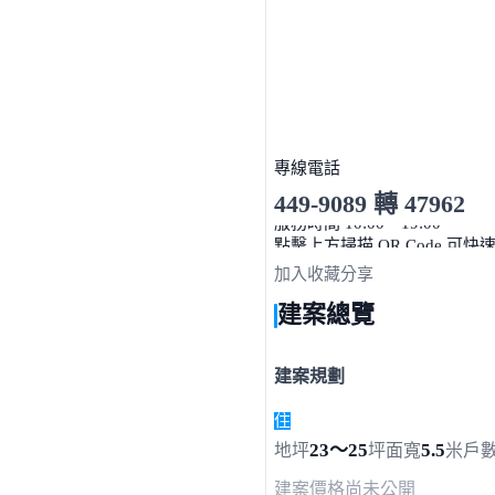
專線電話
449-9089 轉 47962
服務時間 10:00～19:00
點擊上方掃描 QR Code 可快
加入收藏
分享
建案總覽
建案規劃
住
23～25
5.5
地坪
坪
面寬
米
戶
建案價格
尚未公開