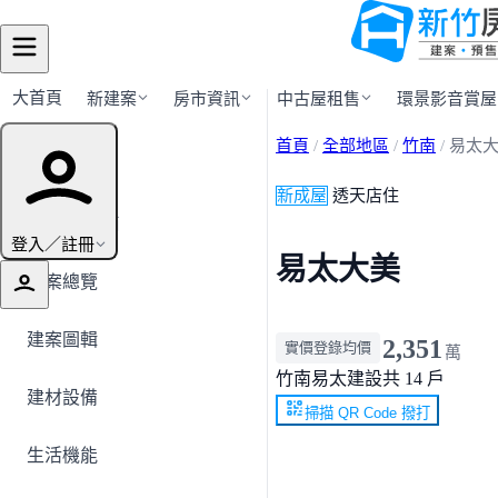
大首頁
新建案
房市資訊
中古屋租售
環景影音賞屋
首頁
/
全部地區
/
竹南
/
易太
建案導覽
新成屋
透天店住
← 返回竹南
登入／註冊
易太大美
建案總覽
建案圖輯
2,351
實價登錄均價
萬
竹南
易太建設
共 14 戶
建材設備
掃描 QR Code 撥打
生活機能