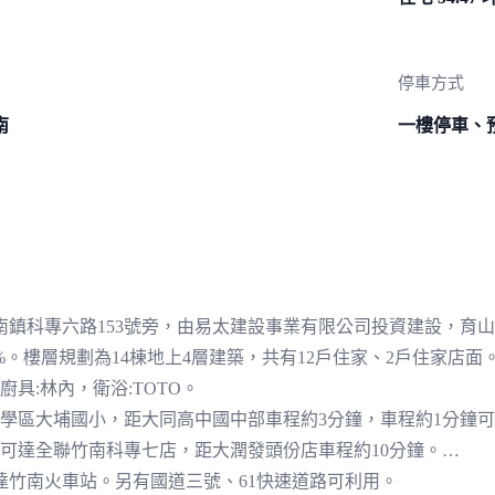
停車方式
南
一樓停車、
南鎮科專六路153號旁，由易太建設事業有限公司投資建設，育
36%。樓層規劃為14棟地上4層建築，共有12戶住家、2戶住家店面。格
具:林內，衛浴:TOTO。
達學區大埔國小，距大同高中國中部車程約3分鐘，車程約1分鐘
可達全聯竹南科專七店，距大潤發頭份店車程約10分鐘。
達竹南火車站。另有國道三號、61快速道路可利用。