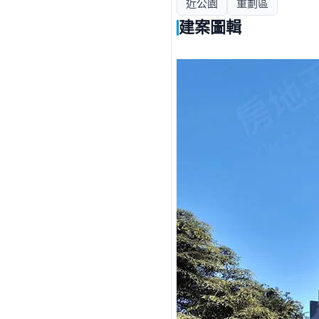
近公園
重劃區
建案圖輯