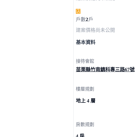
店
2
戶數
戶
建案價格
尚未公開
基本資料
接待會館
苗栗縣竹南鎮科專三路
67號
樓層規劃
地上 4 層
房數規劃
4 房