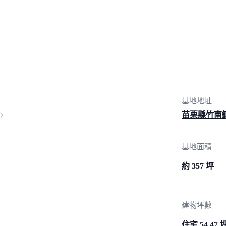
基地地址
苗栗縣竹南鎮
基地面積
約 357 坪
建物坪數
住宅 54.47 