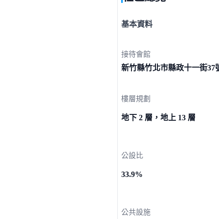
基本資料
接待會館
新竹縣竹北市縣政十一街3
7
樓層規劃
地下 2 層，地上 13 層
公設比
33.9%
公共設施