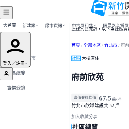
大首頁
新建案
房市資訊
中古屋租售
環景影音賞屋
此建案已完銷，以下為社區資
建案導覽
首頁
/
全部地區
/
竹北市
/
府
← 返回竹北市
社區
大樓店住
登入／註冊
社區總覽
府前欣苑
實價登錄
67.5
實價登錄均價
萬/坪
竹北市
欣曄建設
共 52 戶
加入收藏
分享
社區總覽