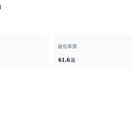
月
最低單價
61.6
萬