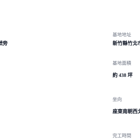
基地地址
號旁
新竹縣竹北
基地面積
約 438 坪
坐向
座東南朝西
完工時間