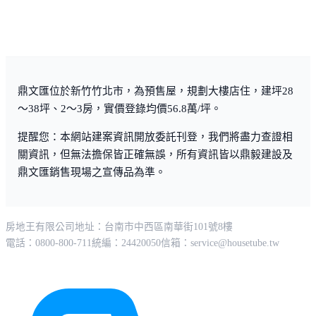
鼎文匯位於新竹竹北市，為預售屋，規劃大樓店住，建坪28
～38坪、2～3房，實價登錄均價56.8萬/坪。
提醒您：本網站建案資訊開放委託刊登，我們將盡力查證相
關資訊，但無法擔保皆正確無誤，所有資訊皆以鼎毅建設及
鼎文匯銷售現場之宣傳品為準。
房地王有限公司
地址：台南市中西區南華街101號8樓
電話：0800-800-711
統編：24420050
信箱：
service@housetube.tw