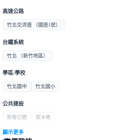
高速公路
竹北交流道 （國道1號）
台鐵系統
竹北 （新竹地區）
學區/學校
竹北國中
竹北國小
公共建設
新崙公園
溜冰場
顯示更多
超商/賣場