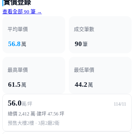
實價登錄
全聯
家樂福超市
新社公有零售市場
查看全部 90 筆 →
熱門商圈
平均單價
成交筆數
中正西路商圈
56.8
90
萬
筆
醫療機構
東元綜合醫院
中國醫藥大學 新竹附設醫院
最高單價
最低單價
61.5
44.2
政府機構
萬
萬
市公所
新竹縣政府
56.0
萬/坪
114/11
總價 2,412 萬
·
建坪 47.56 坪
預售大樓
2樓 · 3房2廳2衛