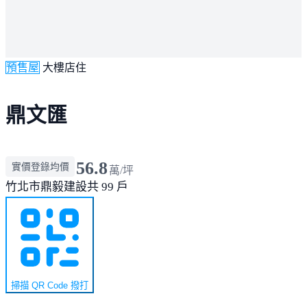
預售屋
大樓店住
鼎文匯
56.8
實價登錄均價
萬/坪
竹北市
鼎毅建設
共 99 戶
掃描 QR Code 撥打