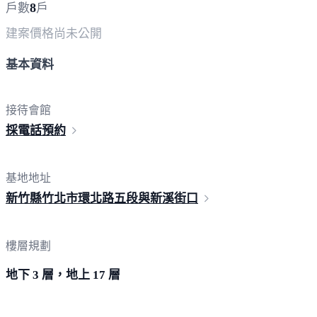
8
戶數
戶
建案價格
尚未公開
基本資料
接待會館
採電
話預約
基地地址
新竹縣竹北市環北路五段與新
溪街口
樓層規劃
地下 3 層，地上 17 層