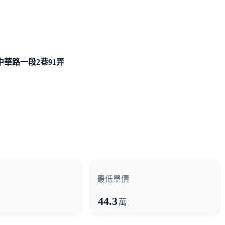
中華路一段2巷
91弄
最低單價
44.3
萬