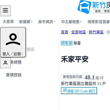
大首頁
新建案
房市資訊
中古屋租售
環景影音賞屋
首頁
/
全部地區
/
新竹東區
/
建案導覽
預售屋
華廈
← 返回新竹東區
登入／註冊
禾家平安
建案總覽
實價登錄
48.1
實價登錄均價
萬/坪
新竹東區
固立建設
共 11 戶
掃描 QR Code 撥打