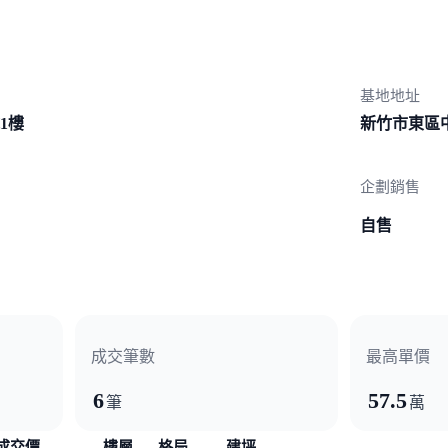
基地地址
號1樓
新竹市東區
企劃銷售
自售
成交筆數
最高單價
6
57.5
筆
萬
成交價
樓層
格局
建坪