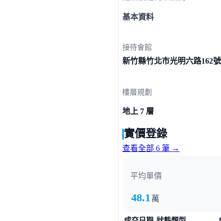
基本資料
接待會館
新竹縣竹北市光明六路
162
樓層規劃
地上 7 層
實價登錄
查看全部 6 筆 →
平均單價
48.1
萬
成交日期
狀態類型