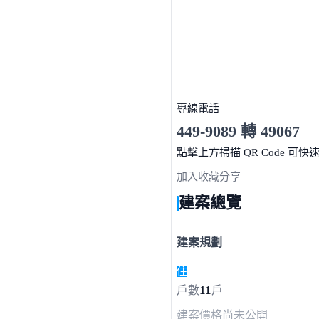
專線電話
449-9089 轉 49067
服務時間 10:00～19:00
點擊上方掃描 QR Code 可快
加入收藏
分享
建案總覽
建案規劃
住
11
戶數
戶
建案價格
尚未公開