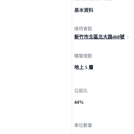
基本資料
接待會館
新竹市北區北大路
468號
樓層規劃
地上 5 層
公設比
44%
車位數量