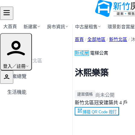
大首頁
新建案
房市資訊
中古屋租售
環景影音賞屋
首頁
/
全部地區
/
新竹北區
/
建案導覽
新成屋
電梯公寓
← 返回新竹北區
登入／註冊
沐熙樂築
建案總覽
生活機能
建案價格
尚未公開
新竹北區
冠安建築
共 4 戶
掃描 QR Code 撥打