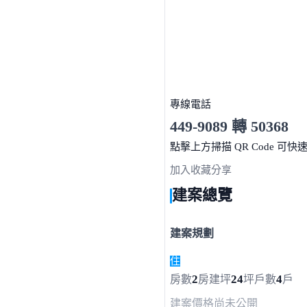
專線電話
449-9089 轉 50368
服務時間 9:30-18:00
點擊上方掃描 QR Code 可快
加入收藏
分享
建案總覽
建案規劃
住
2
24
4
房數
房
建坪
坪
戶數
戶
建案價格
尚未公開