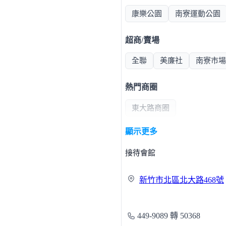
康樂公園
南寮運動公園
超商/賣場
全聯
美廉社
南寮市場
熱門商圈
東大路商圈
顯示更多
醫療機構
接待會館
台大新竹分院
新竹市北區北大路
468號
449-9089 轉 50368