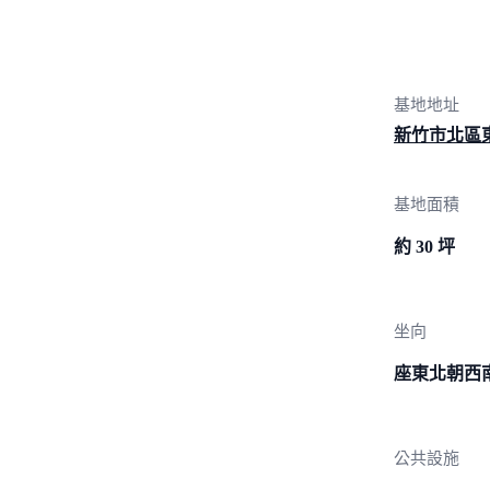
基地地址
新竹市北區
基地面積
約 30 坪
坐向
座東北朝西
公共設施