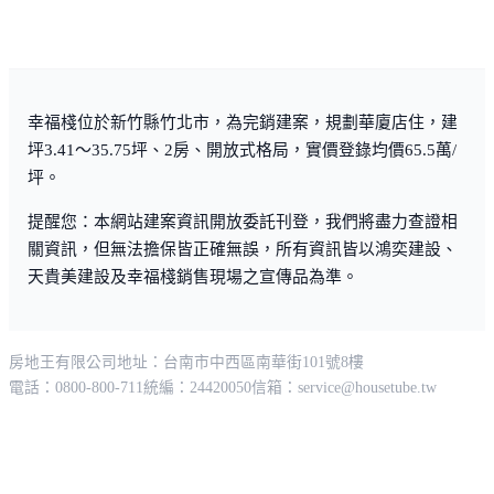
幸福棧位於新竹縣竹北市，為完銷建案，規劃華廈店住，建
坪3.41～35.75坪、2房、開放式格局，實價登錄均價65.5萬/
坪。
提醒您：本網站建案資訊開放委託刊登，我們將盡力查證相
關資訊，但無法擔保皆正確無誤，所有資訊皆以鴻奕建設、
天貴美建設及幸福棧銷售現場之宣傳品為準。
房地王有限公司
地址：台南市中西區南華街101號8樓
電話：0800-800-711
統編：24420050
信箱：
service@housetube.tw