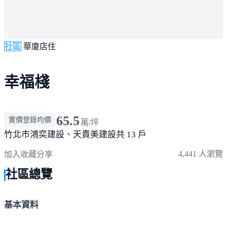
社區
華廈店住
幸福棧
65.5
實價登錄均價
萬/坪
竹北市
鴻奕建設、天貴美建設
共 13 戶
4,441 人瀏覽
加入收藏
分享
社區總覽
基本資料