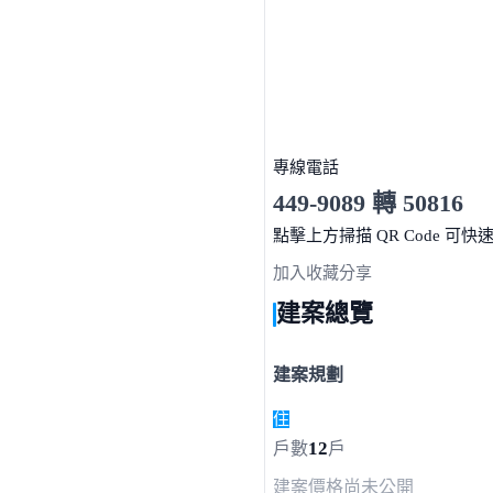
專線電話
449-9089 轉 50816
服務時間 10:00～19:00
點擊上方掃描 QR Code 可快
加入收藏
分享
建案總覽
建案規劃
住
12
戶數
戶
建案價格
尚未公開