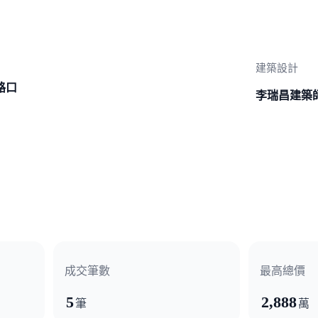
建築設計
路口
李瑞昌建築
成交筆數
最高總價
5
2,888
筆
萬