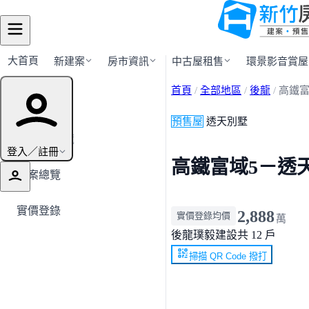
大首頁
新建案
房市資訊
中古屋租售
環景影音賞屋
首頁
/
全部地區
/
後龍
/
高鐵富
建案導覽
預售屋
透天別墅
← 返回後龍
登入／註冊
高鐵富域5－透
建案總覽
實價登錄
2,888
實價登錄均價
萬
後龍
璞毅建設
共 12 戶
掃描 QR Code 撥打