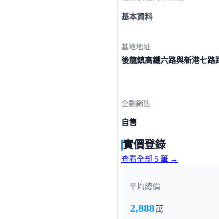
基本資料
基地地址
後龍鎮高鐵六路與新港七
路
企劃銷售
自售
實價登錄
查看全部 5 筆 →
平均總價
2,888
萬