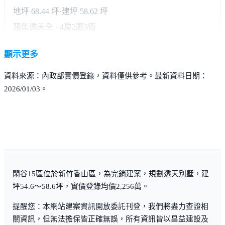
地坪 68.44 坪
·
建坪 58.62 坪
預售透天
全 · 4房2廳3衛
顯示更多
資料來源：內政部實價登錄，資料僅供參考。最新資料日期：
2026/01/03。
閑谷15區位於新竹香山區，為完銷建案，規劃透天別墅，建
坪54.6～58.6坪，實價登錄均價2,256萬。
提醒您：本網站建案資訊開放委託刊登，我們將盡力查證相
關資訊，但無法擔保皆正確無誤，所有資訊皆以昌益建設及