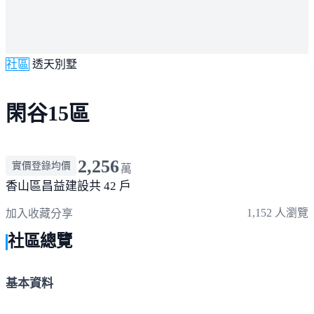
社區
透天別墅
閑谷15區
2,256
實價登錄均價
萬
香山區
昌益建設
共 42 戶
1,152 人瀏覽
加入收藏
分享
社區總覽
基本資料