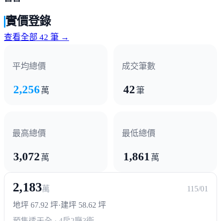
實價登錄
查看全部 42 筆 →
平均總價
成交筆數
2,256
42
萬
筆
最高總價
最低總價
3,072
1,861
萬
萬
2,183
萬
115/01
地坪 67.92 坪
·
建坪 58.62 坪
預售透天
全 · 4房2廳3衛