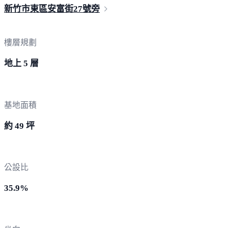
新竹市東區安富街2
7號旁
樓層規劃
地上 5 層
基地面積
約 49 坪
公設比
35.9%