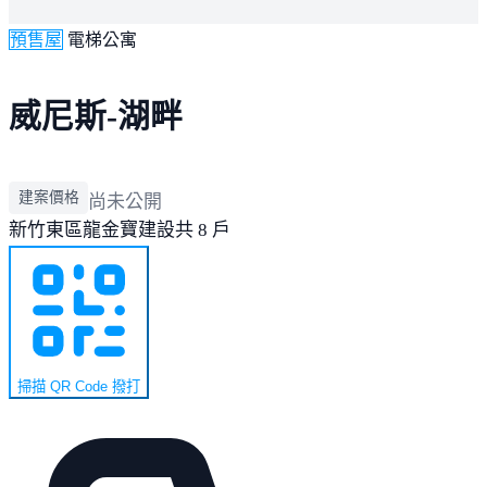
預售屋
電梯公寓
威尼斯-湖畔
建案價格
尚未公開
新竹東區
龍金寶建設
共 8 戶
掃描 QR Code 撥打