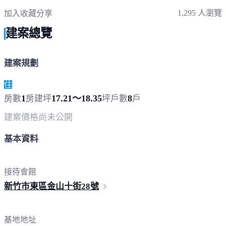
1,295 人瀏覽
加入收藏
分享
建案總覽
建案規劃
住
1
17.21～18.35
8
房數
房
建坪
坪
戶數
戶
建案價格
尚未公開
基本資料
接待會館
新竹市東區金山十街
28號
基地地址