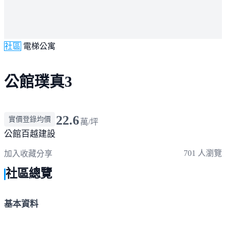
社區
電梯公寓
公館璞真3
22.6
實價登錄均價
萬/坪
公館
百越建設
701 人瀏覽
加入收藏
分享
社區總覽
基本資料