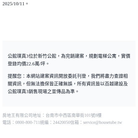
2025/10/11。
公館璞真3位於新竹公館，為完銷建案，規劃電梯公寓，實價
登錄均價22.6萬/坪。
提醒您：本網站建案資訊開放委託刊登，我們將盡力查證相
關資訊，但無法擔保皆正確無誤，所有資訊皆以百越建設及
公館璞真3銷售現場之宣傳品為準。
房地王有限公司
地址：台南市中西區南華街101號8樓
電話：0800-800-711
統編：24420050
信箱：
service@housetube.tw