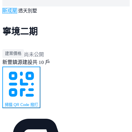
新成屋
透天別墅
寧境二期
建案價格
尚未公開
新豐
鎮源建設
共 10 戶
掃描 QR Code 撥打