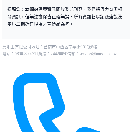
提醒您：本網站建案資訊開放委託刊登，我們將盡力查證相
關資訊，但無法擔保皆正確無誤，所有資訊皆以鎮源建設及
寧境二期銷售現場之宣傳品為準。
房地王有限公司
地址：台南市中西區南華街101號8樓
電話：0800-800-711
統編：24420050
信箱：
service@housetube.tw