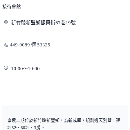
接待會館
新竹縣新豐鄉振興街67巷
19號
449-9089 轉 53325
10:00～19:00
寧境二期位於新竹縣新豐鄉，為新成屋，規劃透天別墅，建
坪52～60坪、3房。