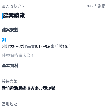
846 人瀏覽
加入收藏
分享
建案總覽
建案規劃
住
23～27
5.1～5.6
10
地坪
坪
面寬
米
戶數
戶
建案價格
尚未公開
基本資料
接待會館
新竹縣新豐鄉振興街67巷
19號
基地地址