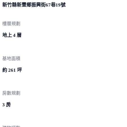
新竹縣新豐鄉振興街67巷
19號
樓層規劃
地上 4 層
基地面積
約 261 坪
房數規劃
3 房