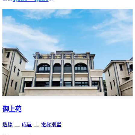
御上苑
造橋
｜
成屋
｜
電梯別墅