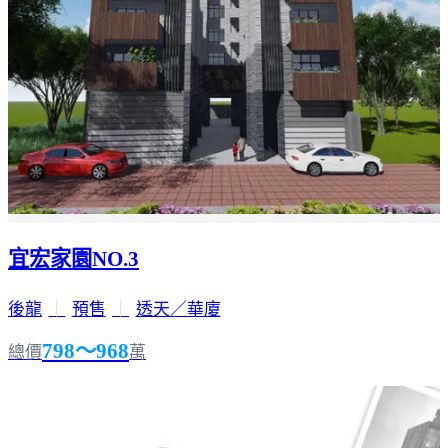
宜宏家園NO.3
後龍
｜
預售
｜
透天／華廈
798～968
總價
萬