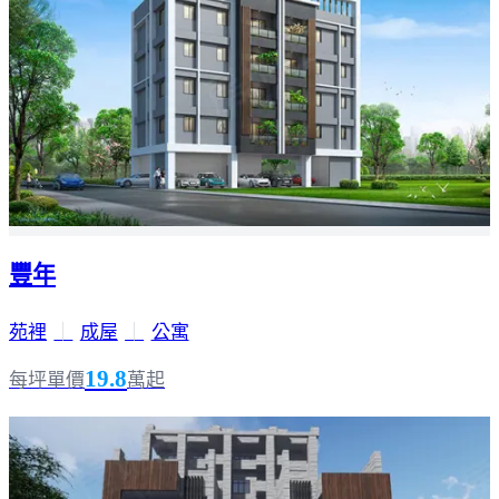
豐年
苑裡
｜
成屋
｜
公寓
19.8
每坪單價
萬起