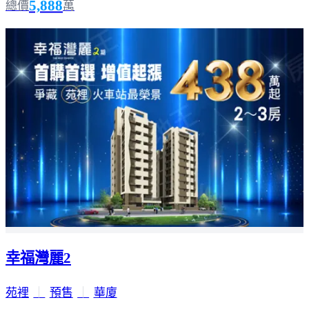
5,888
總價
萬
幸福灣麗2
苑裡
｜
預售
｜
華廈