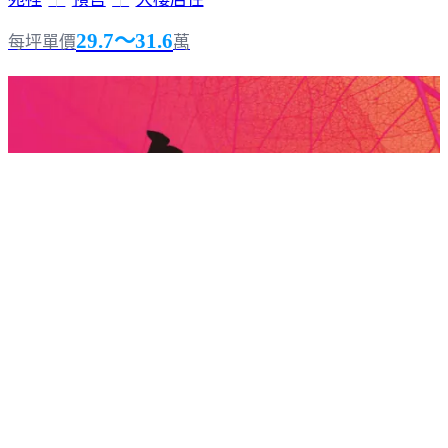
29.7～31.6
每坪單價
萬
有謙42期