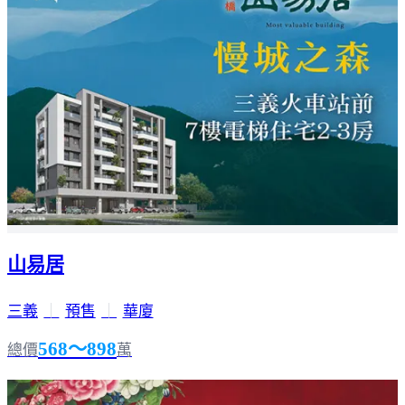
山易居
三義
｜
預售
｜
華廈
568～898
總價
萬