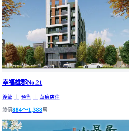
幸福雄郡No.21
後龍
｜
預售
｜
華廈店住
884～1,388
總價
萬