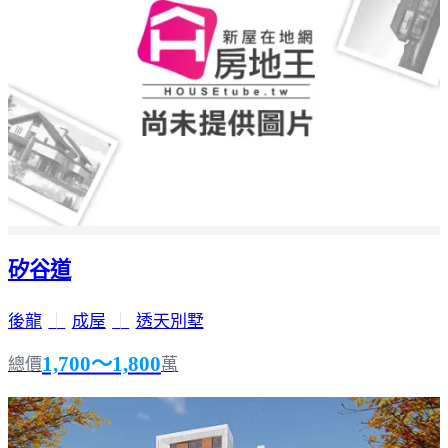
矽谷道
後龍
｜
成屋
｜
透天別墅
1,700～1,800
總價
萬