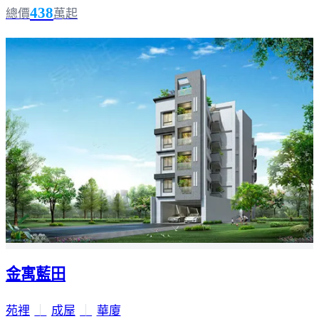
438
總價
萬起
金寓藍田
苑裡
｜
成屋
｜
華廈