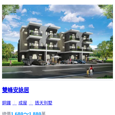
雙峰安詠居
銅鑼
｜
成屋
｜
透天別墅
1,680～1,880
總價
萬