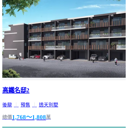
高鐵名邸2
後龍
｜
預售
｜
透天別墅
1,768～1,808
總價
萬