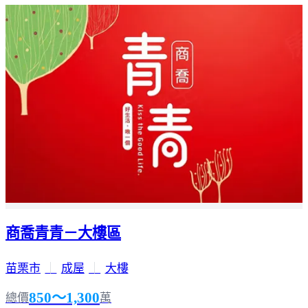
商喬青青－大樓區
苗栗市
｜
成屋
｜
大樓
850～1,300
總價
萬