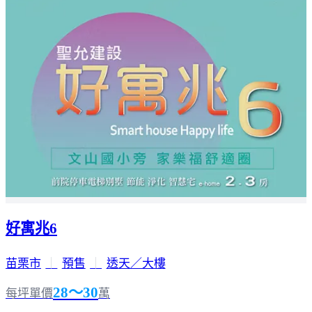
好寓兆6
苗栗市
｜
預售
｜
透天／大樓
28～30
每坪單價
萬