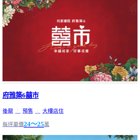
府雅築6囍市
後龍
｜
預售
｜
大樓店住
24～25
每坪單價
萬