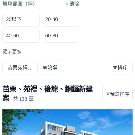
清除
地坪範圍（坪）
20以下
20-40
40-60
60-80
顯示更多
苗栗苑裡後龍銅鑼
篩選
排序
苗栗、苑裡、後龍、銅鑼新建
預設排序
案
共
133
筆
載入失敗，請重新整理