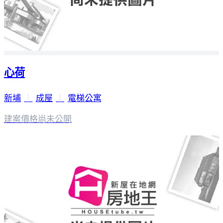
心荷
新埔
｜
成屋
｜
電梯公寓
建案價格
尚未公開