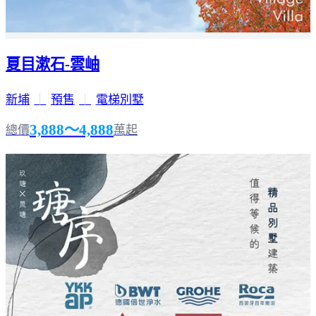
夏目漱石-雲岫
新埔
｜
預售
｜
電梯別墅
3,888～4,888
總價
萬起