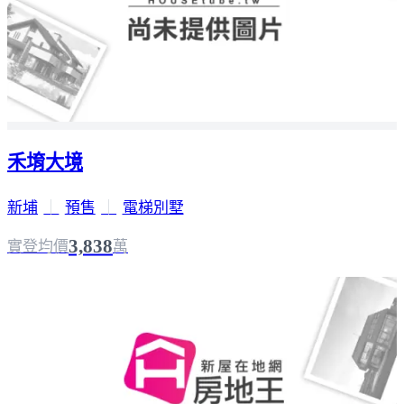
禾堉大境
新埔
｜
預售
｜
電梯別墅
3,838
實登均價
萬