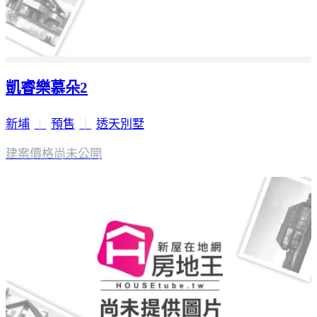
凱睿樂慕朵2
新埔
｜
預售
｜
透天別墅
建案價格
尚未公開