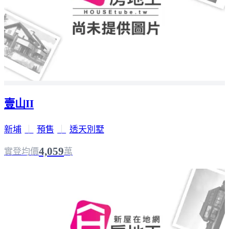
壹山II
新埔
｜
預售
｜
透天別墅
4,059
實登均價
萬