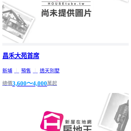
昌禾大苑首席
新埔
｜
預售
｜
透天別墅
3,600～4,000
總價
萬起