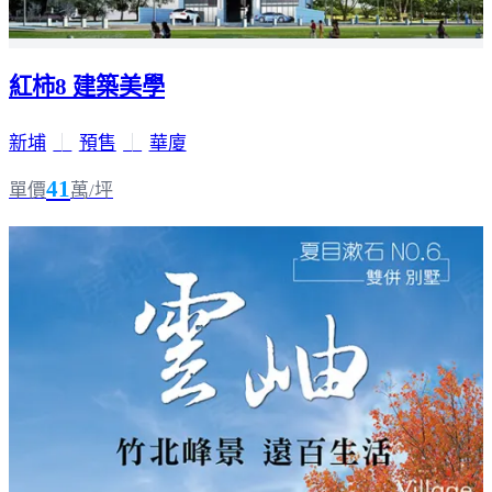
紅柿8 建築美學
新埔
｜
預售
｜
華廈
41
單價
萬/坪