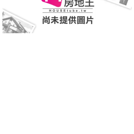
柒居HAUS7
新埔
｜
預售
｜
透天別墅
2,485
實登均價
萬
重新載入
載入失敗，請再試一次