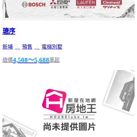
瑭序
新埔
｜
預售
｜
電梯別墅
4,508～5,688
總價
萬起