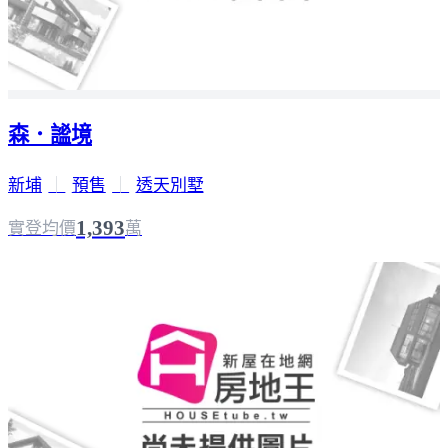
森．謐境
新埔
｜
預售
｜
透天別墅
1,393
實登均價
萬