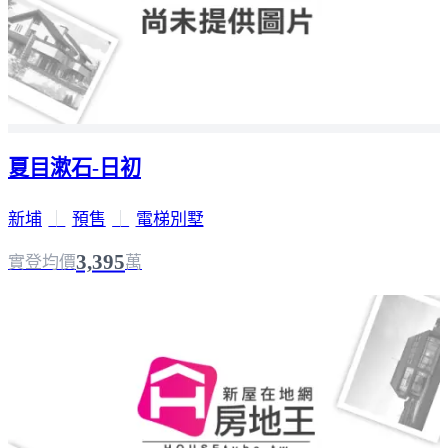
夏目漱石-日初
新埔
｜
預售
｜
電梯別墅
3,395
實登均價
萬