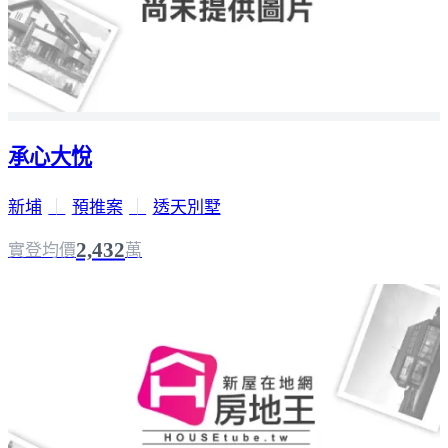
承心大悅
新埔
｜
預推案
｜
透天別墅
2,432
實登均價
萬