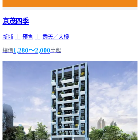
京茂四季
新埔
｜
預售
｜
透天／大樓
1,280～2,000
總價
萬起