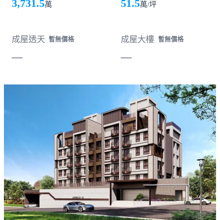
3,731.5
51.5
萬
萬/坪
成屋透天
成屋大樓
暫無價格
暫無價格
—
—
載入失敗，請重新整理