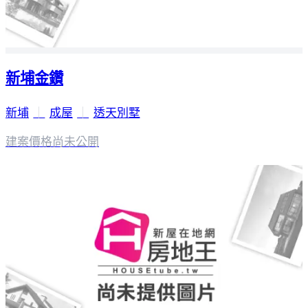
新埔金鑽
新埔
｜
成屋
｜
透天別墅
建案價格
尚未公開