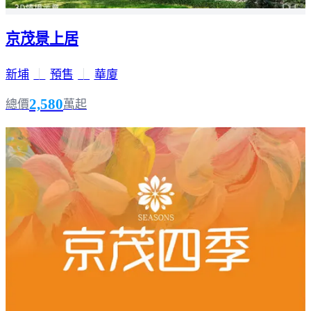
京茂景上居
新埔
｜
預售
｜
華廈
2,580
總價
萬起