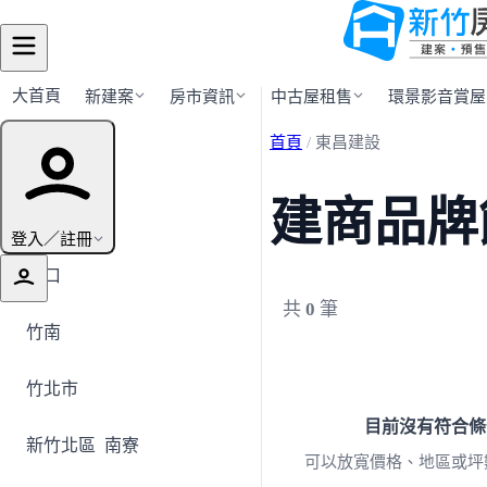
大首頁
新建案
房市資訊
中古屋租售
環景影音賞屋
首頁
/
東昌建設
行政區導覽
建商品牌
全部地區
登入／註冊
湖口
共
0
筆
竹南
竹北市
目前沒有符合條
新竹北區
南寮
可以放寬價格、地區或坪