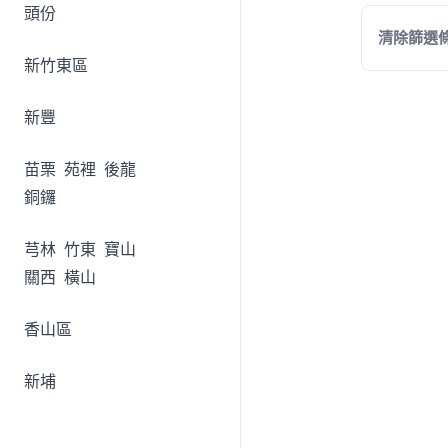
頭份
清除篩選
新竹東區
新豐
苗栗
苑裡
後龍
銅鑼
芎林
竹東
寶山
關西
橫山
香山區
新埔