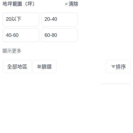
清除
地坪範圍（坪）
20以下
20-40
40-60
60-80
顯示更多
全部地區
篩選
排序
新竹高鐵特區新建案
預設排序
共
1
筆