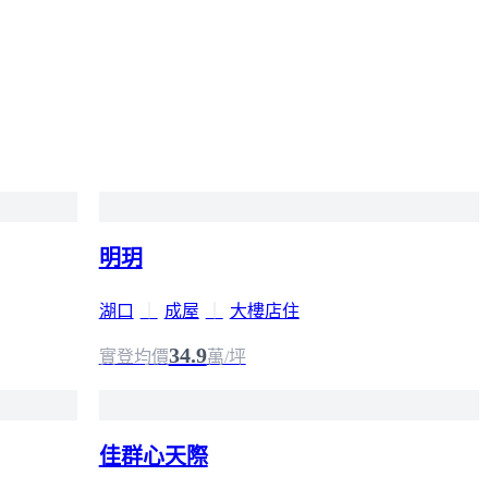
明玥
湖口
｜
成屋
｜
大樓店住
34.9
實登均價
萬/坪
佳群心天際