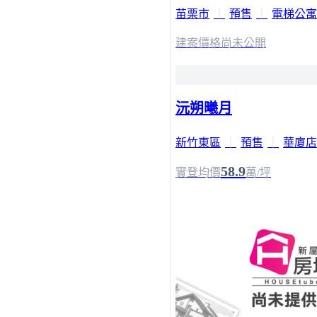
苗栗市
｜
預售
｜
電梯公寓
建案價格
尚未公開
沅朔曦月
新竹東區
｜
預售
｜
華廈店
58.9
實登均價
萬/坪