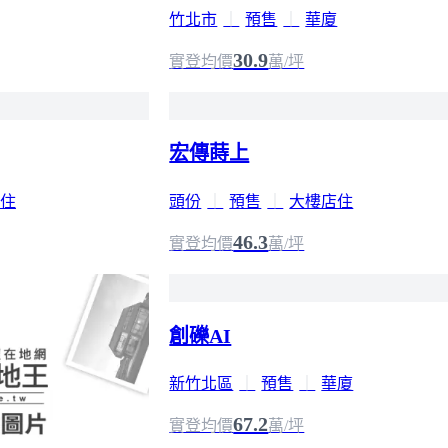
竹北市
｜
預售
｜
華廈
30.9
實登均價
萬/坪
宏傳蒔上
住
頭份
｜
預售
｜
大樓店住
46.3
實登均價
萬/坪
創礫AI
新竹北區
｜
預售
｜
華廈
67.2
實登均價
萬/坪