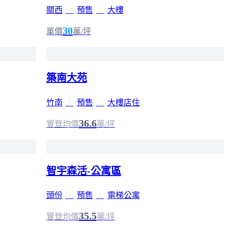
關西
｜
預售
｜
大樓
30
單價
萬/坪
築南大苑
竹南
｜
預售
｜
大樓店住
36.6
實登均價
萬/坪
智宇森活-公寓區
頭份
｜
預售
｜
電梯公寓
35.5
實登均價
萬/坪