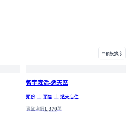
預設排序
智宇森活-透天區
頭份
｜
預售
｜
透天店住
1,370
實登均價
萬