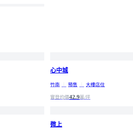
心中城
竹南
｜
預售
｜
大樓店住
42.9
實登均價
萬/坪
微上