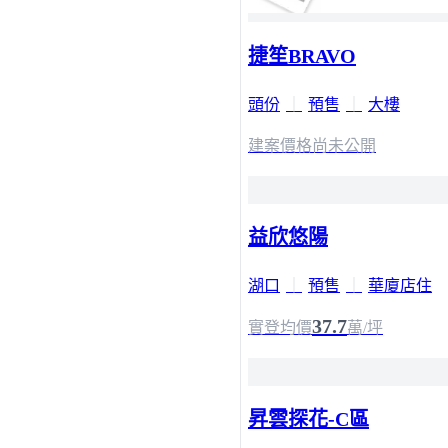
捷笙BRAVO
頭份
｜
預售
｜
大樓
建案價格
尚未公開
益欣悠陽
湖口
｜
預售
｜
華廈店住
37.7
實登均價
萬/坪
昇雲探花-C區