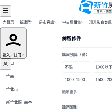
大首頁
新建案
房市資訊
中古屋租售
環景影音賞屋
行政區導覽
篩選條件
全部地區
登入／註冊
購屋預算（萬）
湖口
不限
1000以
竹南
1000–1500
1500–20
竹北市
顯示更多
新竹北區
南寮
建案類別