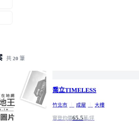
案
共
20
筆
喬立TIMELESS
竹北市
｜
成屋
｜
大樓
65.5
實登均價
萬/坪