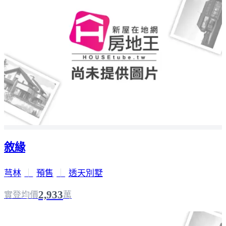
敘緣
芎林
｜
預售
｜
透天別墅
2,933
實登均價
萬