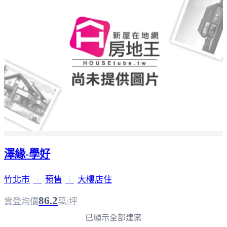
澤緣-學好
竹北市
｜
預售
｜
大樓店住
86.2
實登均價
萬/坪
已顯示全部建案