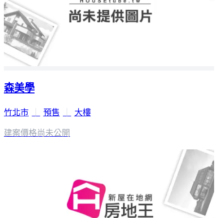
森美學
竹北市
｜
預售
｜
大樓
建案價格
尚未公開