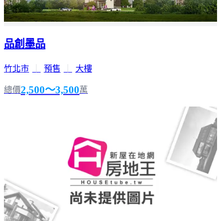
品創墨品
竹北市
｜
預售
｜
大樓
2,500～3,500
總價
萬