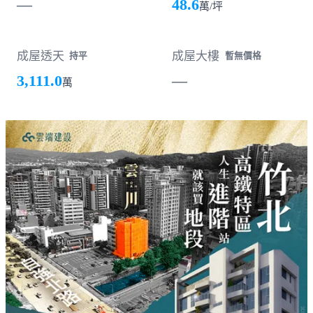
—
48.6
萬/坪
成屋透天
成屋大樓
持平
暫無價格
3,111.0
—
萬
載入失敗，請重新整理