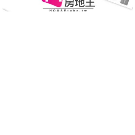
寓上美
竹北市
｜
成屋
｜
電梯公寓
55.1
實登均價
萬/坪
重新載入
載入失敗，請再試一次