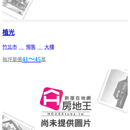
植光
竹北市
｜
預售
｜
大樓
41～45
每坪單價
萬