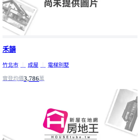
禾韻
竹北市
｜
成屋
｜
電梯別墅
3,786
實登均價
萬