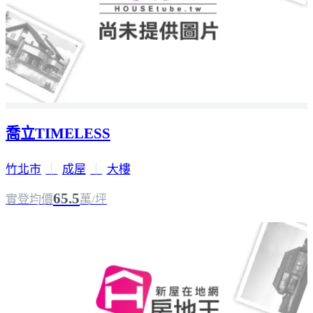
喬立TIMELESS
竹北市
｜
成屋
｜
大樓
65.5
實登均價
萬/坪