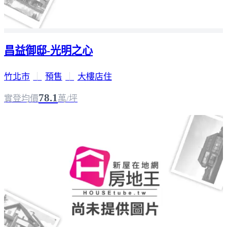
昌益御邸-光明之心
竹北市
｜
預售
｜
大樓店住
78.1
實登均價
萬/坪