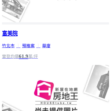
富美院
竹北市
｜
預推案
｜
華廈
61.9
實登均價
萬/坪