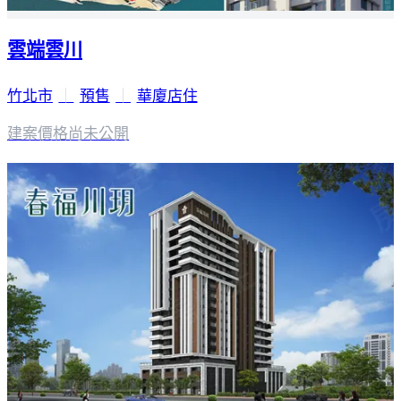
雲端雲川
竹北市
｜
預售
｜
華廈店住
建案價格
尚未公開