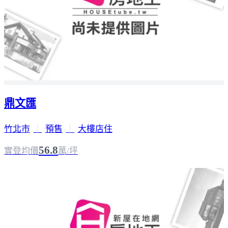
鼎文匯
竹北市
｜
預售
｜
大樓店住
56.8
實登均價
萬/坪