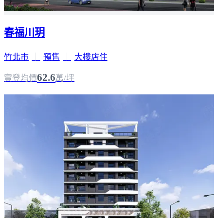
春福川玥
竹北市
｜
預售
｜
大樓店住
62.6
實登均價
萬/坪