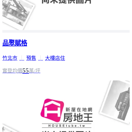
品聚賦格
竹北市
｜
預售
｜
大樓店住
55
實登均價
萬/坪