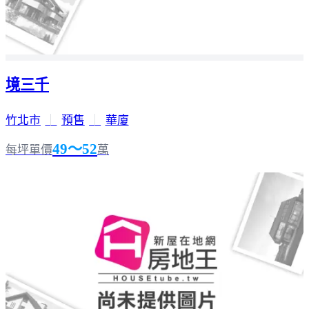
境三千
竹北市
｜
預售
｜
華廈
49～52
每坪單價
萬