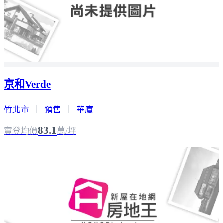
京和Verde
竹北市
｜
預售
｜
華廈
83.1
實登均價
萬/坪