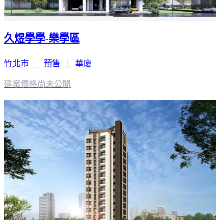
久煜學學-樂學區
竹北市
｜
預售
｜
華廈
建案價格
尚未公開