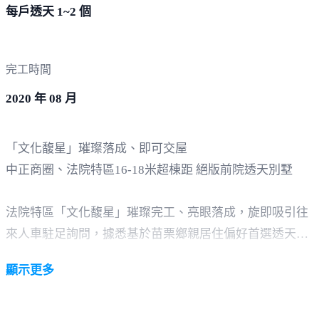
每戶透天 1~2 個
完工時間
2020 年 08 月
「文化馥星」璀璨落成、即可交屋
中正商圈、法院特區16-18米超棟距 絕版前院透天別墅
法院特區「文化馥星」璀璨完工、亮眼落成，旋即吸引往
來人車駐足詢問，據悉基於苗栗鄉親居住偏好首選透天，
地價年年攀高、一地難求，透天產品供不應求，「文化馥
顯示更多
星」前院停車的規劃更顯炙手可熱，且源自高鐵苗栗站啟
用，雙鐵共站與高捷公車無縫接駁，帶動不少返鄉就業與