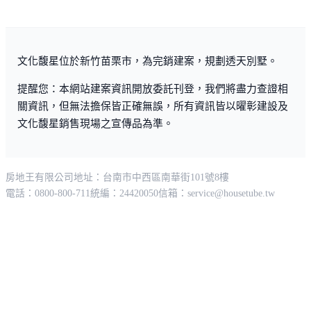
定居，促使生活機能完備的苗栗市區房市日益加溫，當今
苗栗市大樓公寓三房加個平面車位都超過800萬，更遑論
別墅早已逾千萬以上，近日聽聞連公館透天都已超過1200
文化馥星位於新竹苗栗市，為完銷建案，規劃透天別墅。
萬左右，很多人驚心追不上房價，因此「文化馥星」一推
出便吸引不少買家，寧可比買公寓多一點預算，卻可入主
提醒您：本網站建案資訊開放委託刊登，我們將盡力查證相
中正商圈、法院特區，機會難得、錯過不再。
關資訊，但無法擔保皆正確無誤，所有資訊皆以曜彰建設及
文化馥星銷售現場之宣傳品為準。
一期、二期在口耳相傳下捷報連連，全面熱銷，愈接近完
工交屋期更是爆量搶購、倒數計席。尤其看過完工實景的
房地王有限公司
地址：台南市中西區南華街101號8樓
朋友更加肯定，曜彰建設「文化馥星」非僅地段好、售價
電話：0800-800-711
統編：24420050
信箱：
service@housetube.tw
優惠，優質施工，特別針對防水工程倍加用心，浴室與陽
台並經24小時試水，防漏、防潮舒適無虞。與其它個案最
大不同在於獨家長庭前院，門當戶對達16-18米超大棟
距，親臨現場參觀倍感天寬地闊，主力戶型面寬5米以
上，客廳十分大器，二樓整層大主臥，可規劃美式更衣