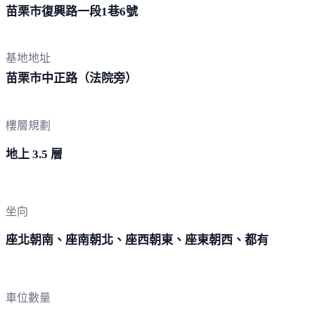
苗栗市復興路一段1巷
6號
基地地址
苗栗市中正路（法
院旁）
樓層規劃
地上 3.5 層
坐向
座北朝南、座南朝北、座西朝東、座東朝西、都有
車位數量