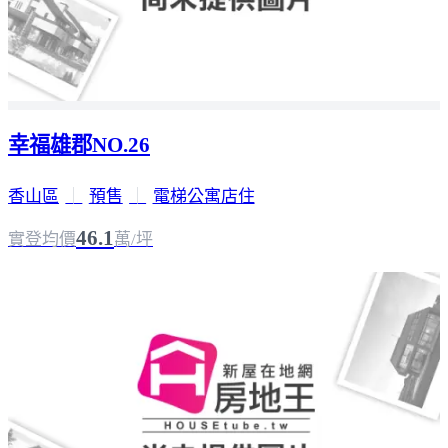
幸福雄郡NO.26
香山區
｜
預售
｜
電梯公寓店住
46.1
實登均價
萬/坪