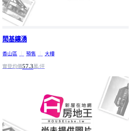
閎基鑲湧
香山區
｜
預售
｜
大樓
57.3
實登均價
萬/坪