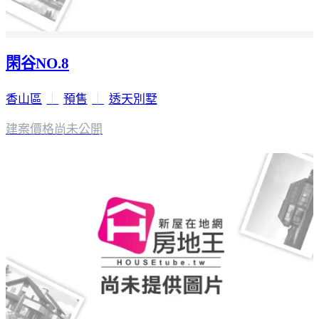
閑谷NO.8
香山區
｜
預售
｜
透天別墅
建案價格
尚未公開