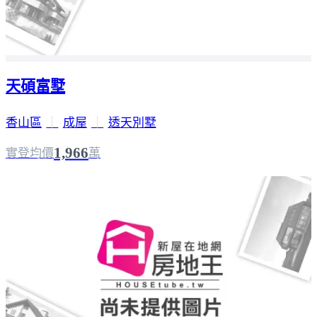
天碩富墅
香山區
｜
成屋
｜
透天別墅
1,966
實登均價
萬