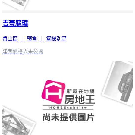
吉壹庭琚
香山區
｜
預售
｜
電梯別墅
建案價格
尚未公開