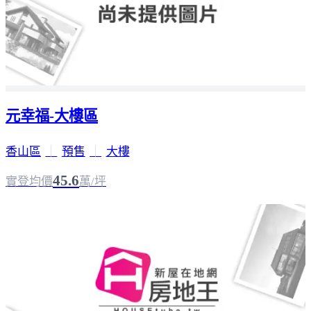
元幸福-大樓區
香山區
｜
預售
｜
大樓
45.6
實登均價
萬/坪