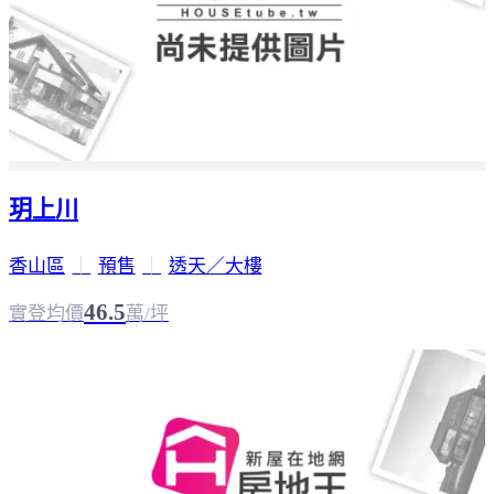
玥上川
香山區
｜
預售
｜
透天／大樓
46.5
實登均價
萬/坪