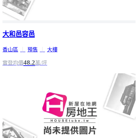
大和邑容邑
香山區
｜
預售
｜
大樓
48.2
實登均價
萬/坪