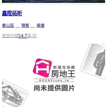
鑫陞砳昕
香山區
｜
預售
｜
華廈
54.7
實登均價
萬/坪