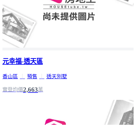
元幸福-透天區
香山區
｜
預售
｜
透天別墅
2,663
實登均價
萬