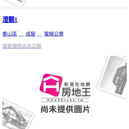
澄觀1
香山區
｜
成屋
｜
電梯公寓
建案價格
尚未公開