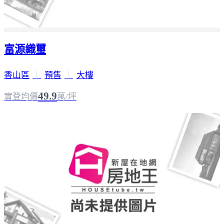
富源織璽
香山區
｜
預售
｜
大樓
49.9
實登均價
萬/坪