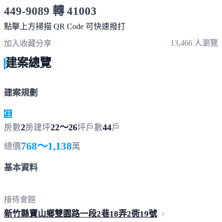
449-9089 轉 41003
服務時間 10:00～19:00
點擊上方掃描 QR Code 可快速撥打
13,466 人瀏覽
加入收藏
分享
建案總覽
建案規劃
住
2
22～26
44
房數
房
建坪
坪
戶數
戶
768～1,138
總價
萬
基本資料
接待會館
新竹縣寶山鄉雙園路一段2巷18弄2衖
19號