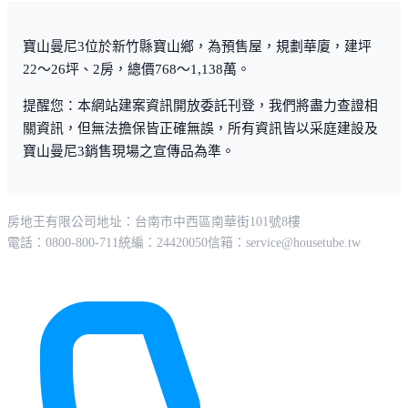
寶山曼尼3位於新竹縣寶山鄉，為預售屋，規劃華廈，建坪
22～26坪、2房，總價768～1,138萬。
提醒您：本網站建案資訊開放委託刊登，我們將盡力查證相
關資訊，但無法擔保皆正確無誤，所有資訊皆以采庭建設及
寶山曼尼3銷售現場之宣傳品為準。
房地王有限公司
地址：台南市中西區南華街101號8樓
電話：0800-800-711
統編：24420050
信箱：
service@housetube.tw