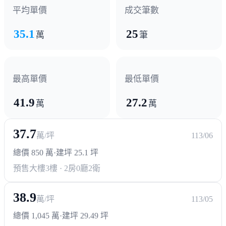
醫療機構
平均單價
成交筆數
榮民總醫院
35.1
25
萬
筆
政府機構
鄉公所
最高單價
最低單價
41.9
27.2
其他
萬
萬
新竹科學園區
37.7
萬/坪
113/06
總價 850 萬
·
建坪 25.1 坪
預售大樓
3樓 · 2房0廳2衛
38.9
萬/坪
113/05
總價 1,045 萬
·
建坪 29.49 坪