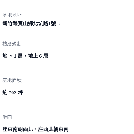
基地地址
新竹縣寶山鄉北坑路
1號
樓層規劃
地下 1 層，地上 6 層
基地面積
約 703 坪
坐向
座東南朝西北、座西北朝東南