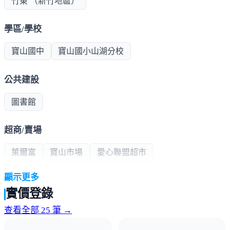
竹東 （新竹地區）
學區/學校
寶山國中
寶山國小山湖分校
公共建設
圖書館
超商/賣場
萊爾富
寶山市場
愛心聯盟超市
顯示更多
熱門商圈
實價登錄
寶山商圈
查看全部 25 筆 →