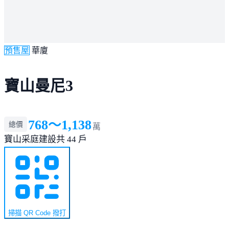
預售屋
華廈
寶山曼尼3
768～1,138
總價
萬
寶山
采庭建設
共 44 戶
掃描 QR Code 撥打