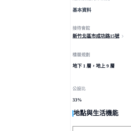
基本資料
接待會館
新竹北區市成功路
15號
樓層規劃
地下 1 層，地上 9 層
公設比
33%
地點與生活機能