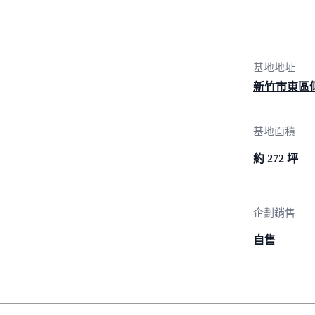
基地地址
新竹市東區仰
基地面積
約 272 坪
企劃銷售
自售