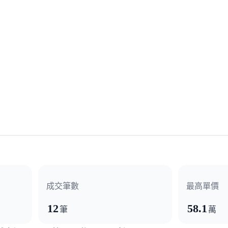
成交筆數
最高單價
12
58.1
筆
萬