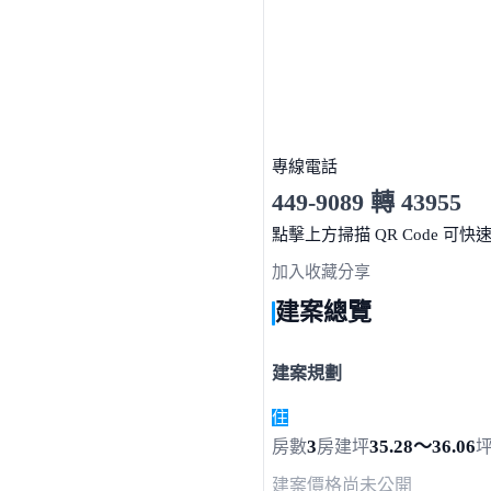
專線電話
449-9089 轉 43955
服務時間 10:00～19:00
點擊上方掃描 QR Code 可快
加入收藏
分享
建案總覽
建案規劃
住
3
35.28～36.06
房數
房
建坪
建案價格
尚未公開