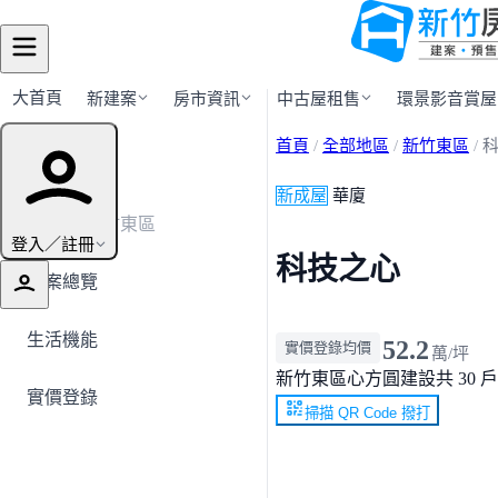
大首頁
新建案
房市資訊
中古屋租售
環景影音賞屋
首頁
/
全部地區
/
新竹東區
/
建案導覽
新成屋
華廈
← 返回新竹東區
登入／註冊
科技之心
建案總覽
生活機能
52.2
實價登錄均價
萬/坪
新竹東區
心方圓建設
共 30 戶
實價登錄
掃描 QR Code 撥打