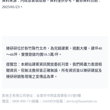
資料來源：內政部實價登錄，資料僅供參考。最新資料日期：
2025/01/23。
臻研研位於新竹縣竹北市，為完銷建案，規劃大樓，建坪40
～46坪，實價登錄均價59.5萬/坪。
提醒您：本網站建案資訊開放委託刊登，我們將盡力查證相
關資訊，但無法擔保皆正確無誤，所有資訊皆以臻研建設及
臻研研銷售現場之宣傳品為準。
房地王有限公司
地址：台南市中西區南華街101號8樓
電話：0800-800-711
統編：24420050
信箱：
service@housetube.tw