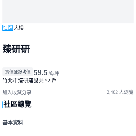
社區
大樓
臻研研
59.5
實價登錄均價
萬/坪
竹北市
臻研建設
共 52 戶
2,402 人瀏覽
加入收藏
分享
社區總覽
基本資料