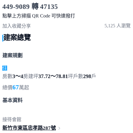
449-9089 轉 47135
服務時間 10:00～19:00
點擊上方掃描 QR Code 可快速撥打
5,125 人瀏覽
加入收藏
分享
建案總覽
建案規劃
住
3～4
37.72～78.81
298
房數
房
建坪
坪
戶數
戶
67
總價
萬起
基本資料
接待會館
新竹市東區忠孝路
287號