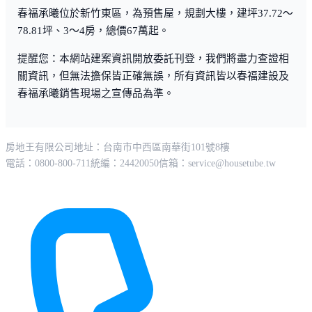
春福承曦位於新竹東區，為預售屋，規劃大樓，建坪37.72～
78.81坪、3～4房，總價67萬起。
提醒您：本網站建案資訊開放委託刊登，我們將盡力查證相
關資訊，但無法擔保皆正確無誤，所有資訊皆以春福建設及
春福承曦銷售現場之宣傳品為準。
房地王有限公司
地址：台南市中西區南華街101號8樓
電話：0800-800-711
統編：24420050
信箱：
service@housetube.tw