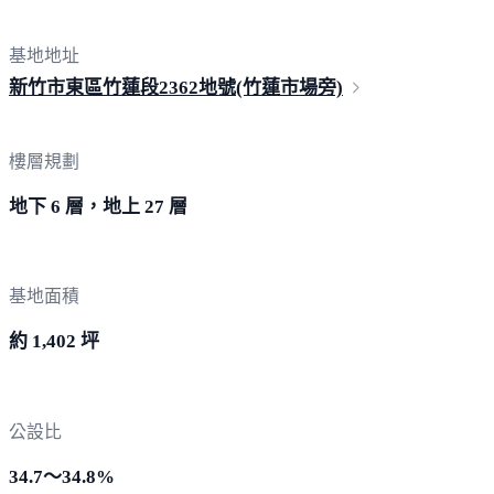
基地地址
新竹市東區竹蓮段2362地號(竹蓮市
場旁)
樓層規劃
地下 6 層，地上 27 層
基地面積
約 1,402 坪
公設比
34.7～34.8%