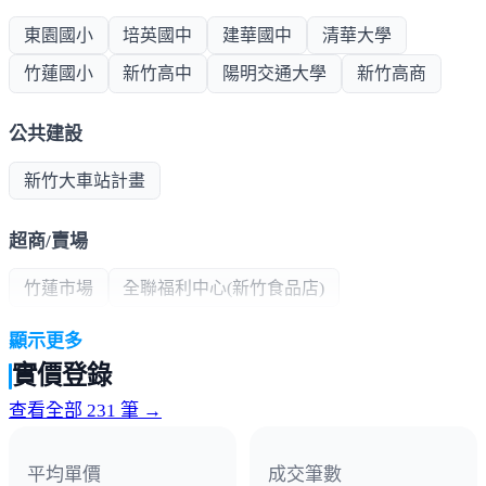
東園國小
培英國中
建華國中
清華大學
竹蓮國小
新竹高中
陽明交通大學
新竹高商
公共建設
新竹大車站計畫
超商/賣場
竹蓮市場
全聯福利中心(新竹食品店)
顯示更多
熱門商圈
實價登錄
南大路商圈
查看全部 231 筆 →
平均單價
成交筆數