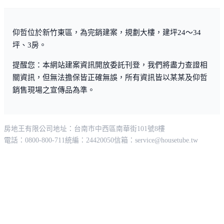
仰哲位於新竹東區，為完銷建案，規劃大樓，建坪24～34
坪、3房。
提醒您：本網站建案資訊開放委託刊登，我們將盡力查證相
關資訊，但無法擔保皆正確無誤，所有資訊皆以某某及仰哲
銷售現場之宣傳品為準。
房地王有限公司
地址：台南市中西區南華街101號8樓
電話：0800-800-711
統編：24420050
信箱：
service@housetube.tw