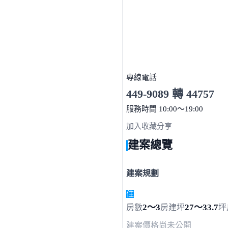
專線電話
449-9089 轉 44757
服務時間 10:00～19:00
點擊上方掃描 QR Code 可快
加入收藏
分享
建案總覽
建案規劃
住
2～3
27～33.7
房數
房
建坪
坪
建案價格
尚未公開