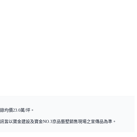
均價23.0萬/坪。
皆以寶金建設及寶金NO.3京品藝墅銷售現場之宣傳品為準。