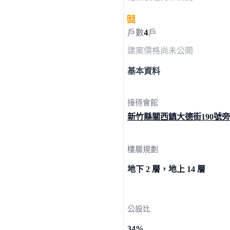
店
4
戶數
戶
建案價格
尚未公開
基本資料
接待會館
新竹縣關西鎮大德街19
0號旁
樓層規劃
地下 2 層，地上 14 層
公設比
34%