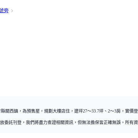
0號旁
縣關西鎮，為預售屋，規劃大樓店住，建坪27～33.7坪、2～3房，實價登錄
放委託刊登，我們將盡力查證相關資訊，但無法擔保皆正確無誤，所有資訊