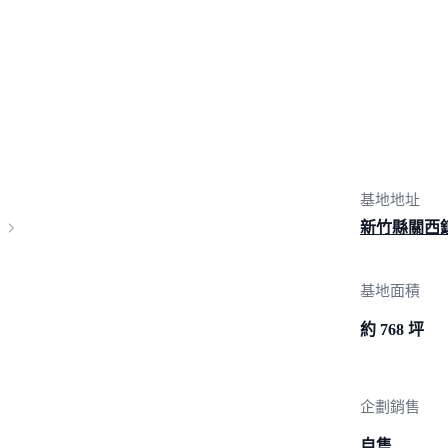
基地地址
新竹縣關西
基地面積
約 768 坪
企劃銷售
自售