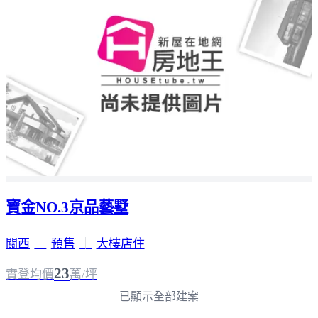
寶金NO.3京品藝墅
關西
｜
預售
｜
大樓店住
23
實登均價
萬/坪
已顯示全部建案