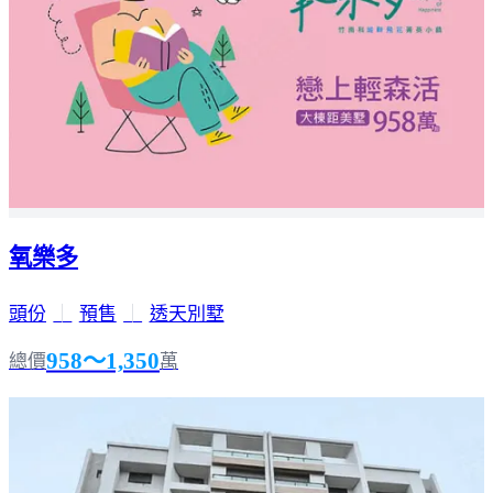
氧樂多
頭份
｜
預售
｜
透天別墅
958～1,350
總價
萬