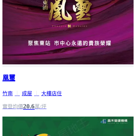
凰璽
竹南
｜
成屋
｜
大樓店住
20.6
實登均價
萬/坪