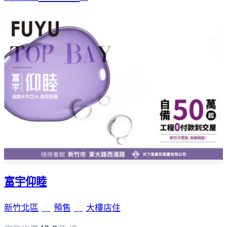
富宇仰睦
新竹北區
｜
預售
｜
大樓店住