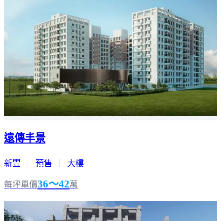
遠傳丰景
新豐
｜
預售
｜
大樓
36～42
每坪單價
萬