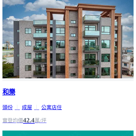
和樂
頭份
｜
成屋
｜
公寓店住
42.4
實登均價
萬/坪