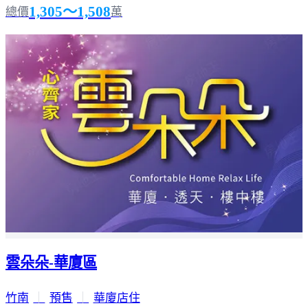
1,305～1,508
總價
萬
雲朵朵-華廈區
竹南
｜
預售
｜
華廈店住