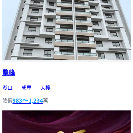
擎峰
湖口
｜
成屋
｜
大樓
983～1,234
總價
萬