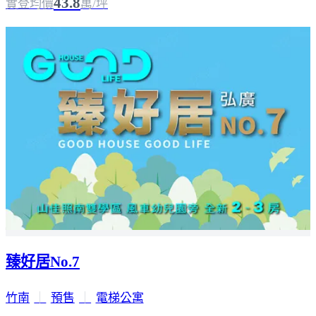
43.8
實登均價
萬/坪
臻好居No.7
竹南
｜
預售
｜
電梯公寓