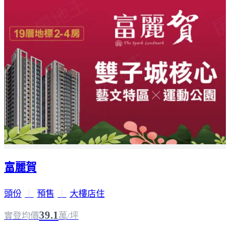
富麗賀
頭份
｜
預售
｜
大樓店住
39.1
實登均價
萬/坪