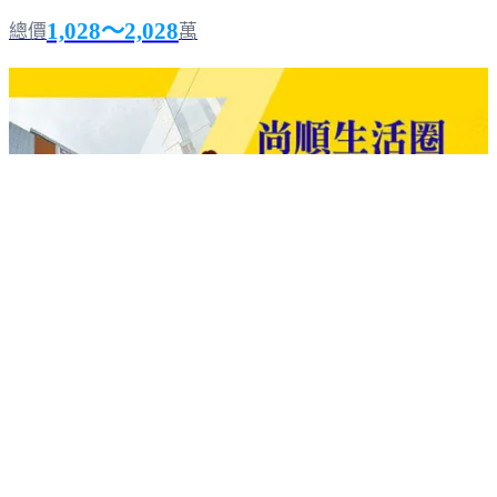
1,028～2,028
總價
萬
六合沅
頭份
｜
預售
｜
電梯公寓