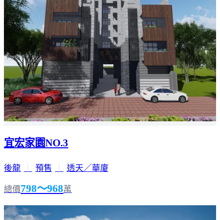
宜宏家園NO.3
後龍
｜
預售
｜
透天／華廈
798～968
總價
萬