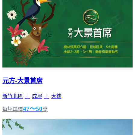
元方-大景首席
新竹北區
｜
成屋
｜
大樓
47～50
每坪單價
萬