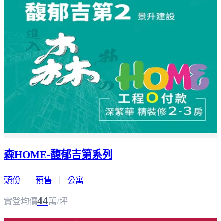
森HOME-馥郁吉第系列
頭份
｜
預售
｜
公寓
44
實登均價
萬/坪