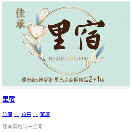
里宿
竹南
｜
預售
｜
華廈
建案價格
尚未公開