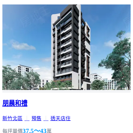
朋晨和禮
新竹北區
｜
預售
｜
透天店住
37.5～43
每坪單價
萬