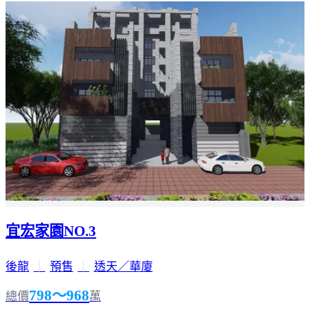
宜宏家園NO.3
後龍
｜
預售
｜
透天／華廈
798～968
總價
萬