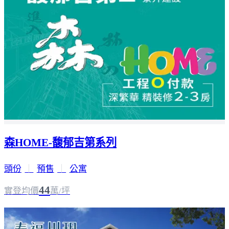
森HOME-馥郁吉第系列
頭份
｜
預售
｜
公寓
44
實登均價
萬/坪