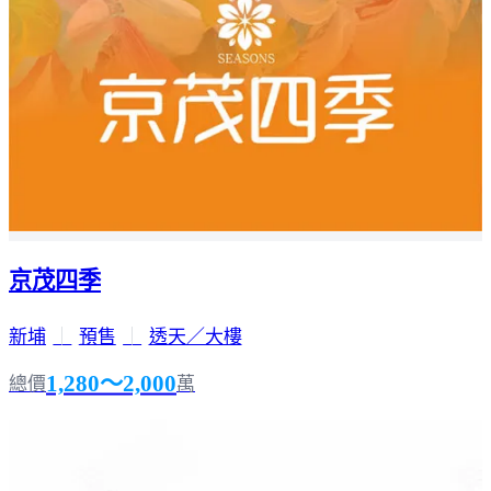
京茂四季
新埔
｜
預售
｜
透天／大樓
1,280～2,000
總價
萬