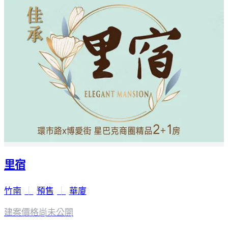
里宿
竹南
｜
預售
｜
華廈
建案價格
尚未公開