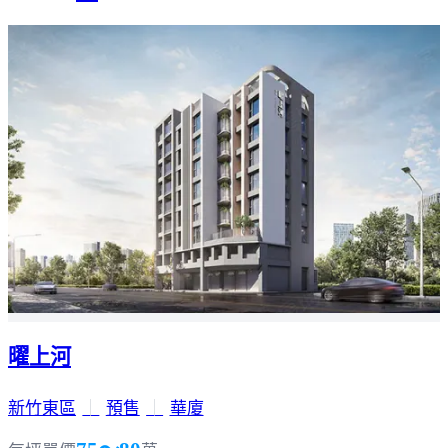
曜上河
新竹東區
｜
預售
｜
華廈