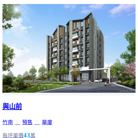
與山前
竹南
｜
預售
｜
華廈
43
每坪單價
萬