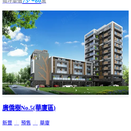
75～80
每坪單價
萬
廣僑樹No.5(華廈區)
新豐
｜
預售
｜
華廈