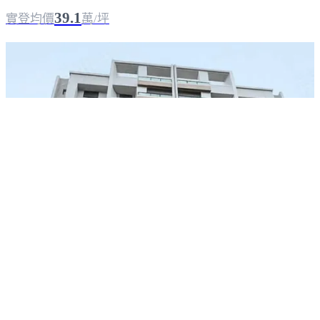
39.1
實登均價
萬/坪
擎峰
湖口
｜
成屋
｜
大樓