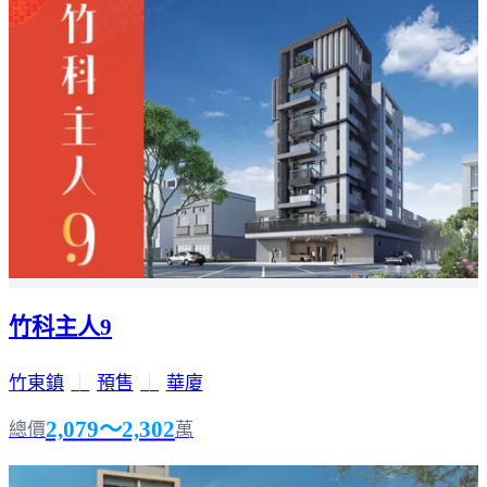
竹科主人9
竹東鎮
｜
預售
｜
華廈
2,079～2,302
總價
萬