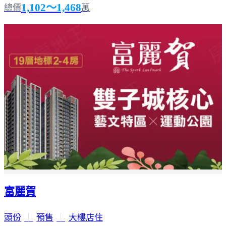
1,102～1,468
總價
萬
富麗賀
頭份
｜
預售
｜
大樓店住