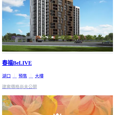
春福BeLIVE
湖口
｜
預售
｜
大樓
建案價格
尚未公開