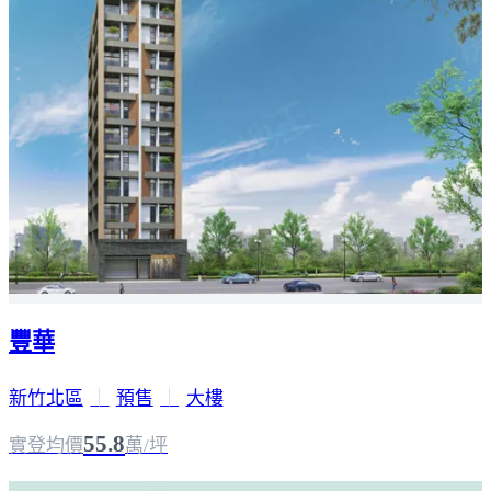
豐華
新竹北區
｜
預售
｜
大樓
55.8
實登均價
萬/坪