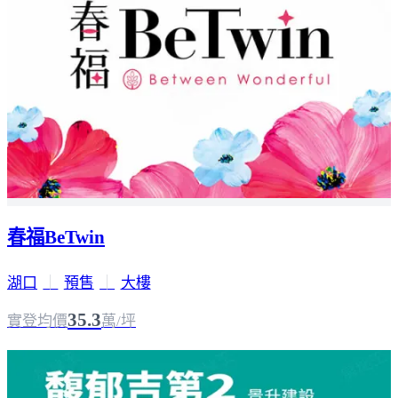
春福BeTwin
湖口
｜
預售
｜
大樓
35.3
實登均價
萬/坪