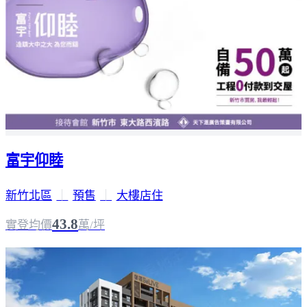
富宇仰睦
新竹北區
｜
預售
｜
大樓店住
43.8
實登均價
萬/坪