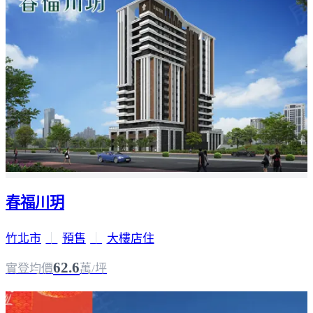
春福川玥
竹北市
｜
預售
｜
大樓店住
62.6
實登均價
萬/坪